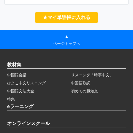
★マイ単語帳に入れる
▲
ページトップへ
教材集
中国語会話
リスニング「時事中文」
ひよこ中文リスニング
中国語歌詞
中国語文法大全
初めての超短文
特集
eラーニング
オンラインスクール