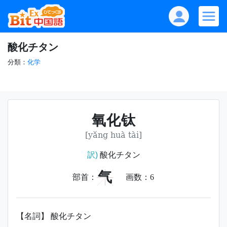
酸化チタン
分類：
化学
氧化钛
[yǎng huà tài]
訳)
酸化チタン
气
部首：
画数：
6
【名詞】 酸化チタン