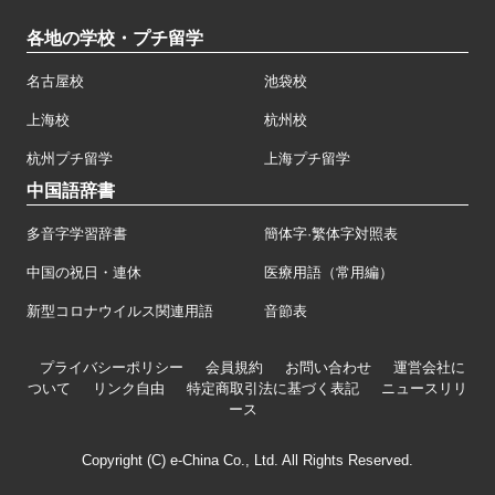
各地の学校・プチ留学
名古屋校
池袋校
上海校
杭州校
杭州プチ留学
上海プチ留学
中国語辞書
多音字学習辞書
簡体字·繁体字対照表
中国の祝日・連休
医療用語（常用編）
新型コロナウイルス関連用語
音節表
プライバシーポリシー
会員規約
お問い合わせ
運営会社に
ついて
リンク自由
特定商取引法に基づく表記
ニュースリリ
ース
Copyright (C) e-China Co., Ltd. All Rights Reserved.