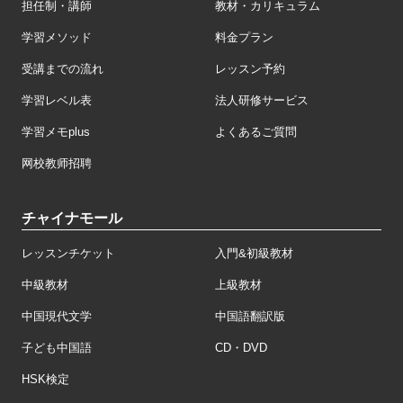
担任制・講師
教材・カリキュラム
学習メソッド
料金プラン
受講までの流れ
レッスン予約
学習レベル表
法人研修サービス
学習メモplus
よくあるご質問
网校教师招聘
チャイナモール
レッスンチケット
入門&初級教材
中級教材
上級教材
中国現代文学
中国語翻訳版
子ども中国語
CD・DVD
HSK検定