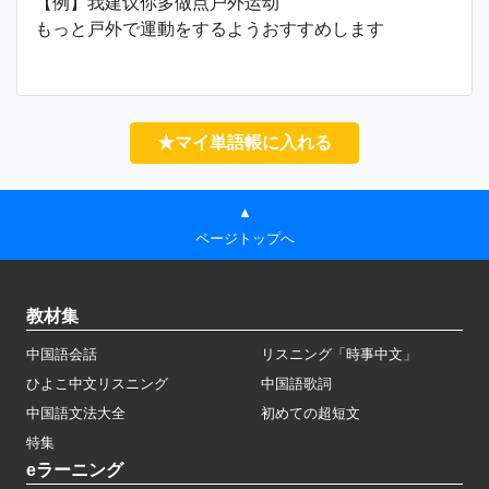
【例】我建议你多做点户外运动
もっと戸外で運動をするようおすすめします
★マイ単語帳に入れる
▲
ページトップへ
教材集
中国語会話
リスニング「時事中文」
ひよこ中文リスニング
中国語歌詞
中国語文法大全
初めての超短文
特集
eラーニング