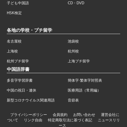
子ども中国語
CD・DVD
HSK検定
各地の学校・プチ留学
名古屋校
池袋校
上海校
杭州校
杭州プチ留学
上海プチ留学
中国語辞書
多音字学習辞書
簡体字·繁体字対照表
中国の祝日・連休
医療用語（常用編）
新型コロナウイルス関連用語
音節表
プライバシーポリシー
会員規約
お問い合わせ
運営会社に
ついて
リンク自由
特定商取引法に基づく表記
ニュースリリ
ース