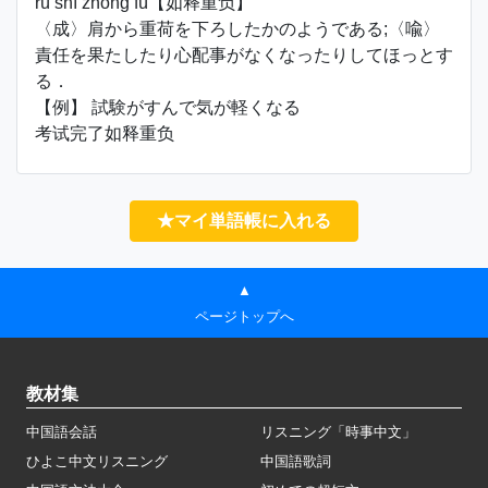
rú shì zhòng fù【如释重负】
〈成〉肩から重荷を下ろしたかのようである;〈喩〉
責任を果たしたり心配事がなくなったりしてほっとす
る．
【例】 試験がすんで気が軽くなる
考试完了如释重负
★マイ単語帳に入れる
▲
ページトップへ
教材集
中国語会話
リスニング「時事中文」
ひよこ中文リスニング
中国語歌詞