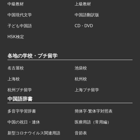
中級教材
上級教材
中国現代文学
中国語翻訳版
子ども中国語
CD・DVD
HSK検定
各地の学校・プチ留学
名古屋校
池袋校
上海校
杭州校
杭州プチ留学
上海プチ留学
中国語辞書
多音字学習辞書
簡体字·繁体字対照表
中国の祝日・連休
医療用語（常用編）
新型コロナウイルス関連用語
音節表