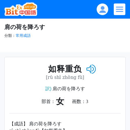
肩の荷を降ろす
分類：
常用成語
如释重负
[rú shì zhòng fù]
訳)
肩の荷を降ろす
女
部首：
画数：
3
【成語】 肩の荷を降ろす