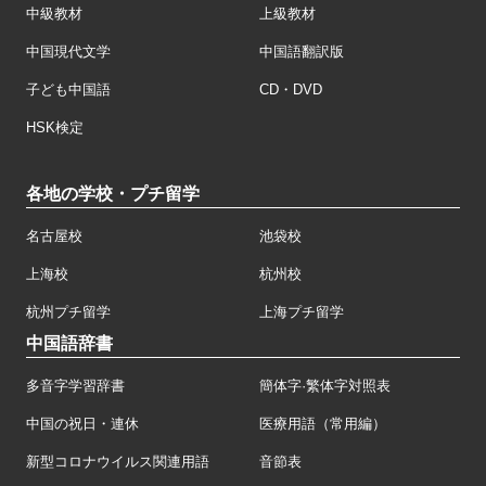
中級教材
上級教材
中国現代文学
中国語翻訳版
子ども中国語
CD・DVD
HSK検定
各地の学校・プチ留学
名古屋校
池袋校
上海校
杭州校
杭州プチ留学
上海プチ留学
中国語辞書
多音字学習辞書
簡体字·繁体字対照表
中国の祝日・連休
医療用語（常用編）
新型コロナウイルス関連用語
音節表