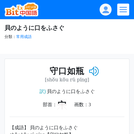
貝のように口をふさぐ
分類：
常用成語
守口如瓶
[shǒu kǒu rú píng]
訳)
貝のように口をふさぐ
宀
部首：
画数：
3
【成語】 貝のように口をふさぐ