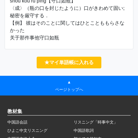
shǒu kǒu rú píng【守口如瓶】
〈成〉（瓶の口を封じたように）口がきわめて固い;
秘密を厳守する．
【例】 彼はそのことに関してはひとことももらさな
かった
关于那件事他守口如瓶
★マイ単語帳に入れる
▲
ページトップへ
教材集
中国語会話
リスニング「時事中文」
ひよこ中文リスニング
中国語歌詞