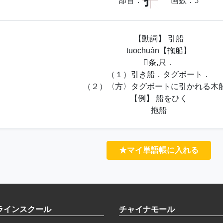
扌
部首：
画数：
5
【動詞】 引船
tuōchuán【拖船】
条,只．
（１）引き船．タグボート．
（２）〈方〉タグボートに引かれる木
【例】 船をひく
拖船
★マイ単語帳に入れる
ラインスクール
チャイナモール