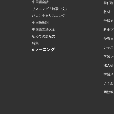
中国語会話
担任制
リスニング「時事中文」
教材・
ひよこ中文リスニング
学習メ
中国語歌詞
中国語文法大全
料金プ
初めての超短文
受講ま
特集
レッス
eラーニング
学習レ
法人研
学習メモ
よくあ
网校教