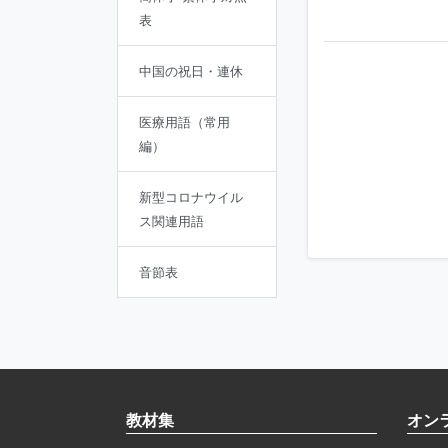
表
中国の祝日・連休
医療用語（常用
編）
新型コロナウイル
ス関連用語
音節表
教材集
オン