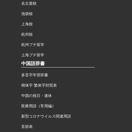
名古屋校
池袋校
上海校
杭州校
杭州プチ留学
上海プチ留学
中国語辞書
多音字学習辞書
簡体字·繁体字対照表
中国の祝日・連休
医療用語（常用編）
新型コロナウイルス関連用語
音節表