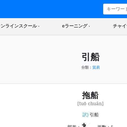
(current)
(current)
オンラインスクール
eラーニング
チャイ
引船
分類：
貿易
拖船
[tuō chuán]
訳)
引船