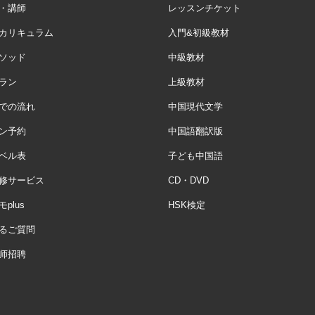
・講師
レッスンチケット
カリキュラム
入門&初級教材
ソッド
中級教材
ラン
上級教材
での流れ
中国現代文学
ン予約
中国語翻訳版
ベル表
子ども中国語
修サービス
CD・DVD
plus
HSK検定
るご質問
师招聘