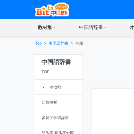
(current)
(current)
教材集
中国語辞書
Top
中国語辞書
引船
中国語辞書
TOP
テーマ検索
部首検索
多音字学習辞書
簡体字·繁体字対照