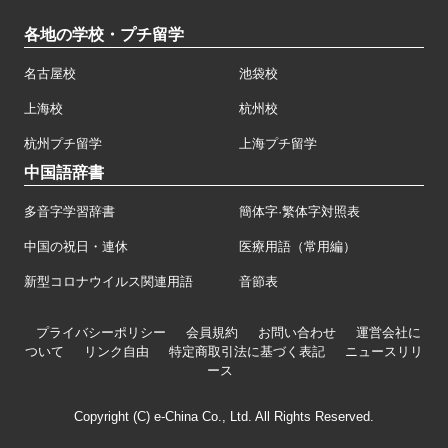
各地の学校・プチ留学
名古屋校
池袋校
上海校
杭州校
杭州プチ留学
上海プチ留学
中国語辞書
多音字学習辞書
簡体字·繁体字対照表
中国の祝日・連休
医療用語（常用編）
新型コロナウイルス関連用語
音節表
プライバシーポリシー
会員規約
お問い合わせ
運営会社に
ついて
リンク自由
特定商取引法に基づく表記
ニュースリリ
ース
Copyright (C) e-China Co., Ltd. All Rights Reserved.