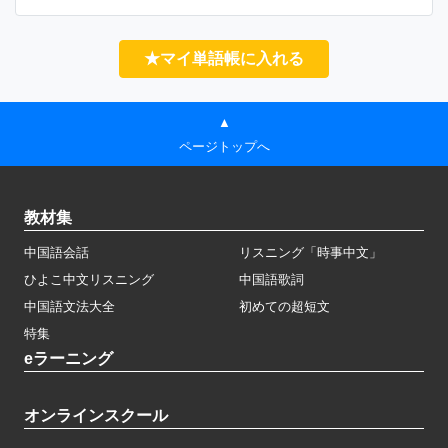
★マイ単語帳に入れる
▲
ページトップへ
教材集
中国語会話
リスニング「時事中文」
ひよこ中文リスニング
中国語歌詞
中国語文法大全
初めての超短文
特集
eラーニング
オンラインスクール