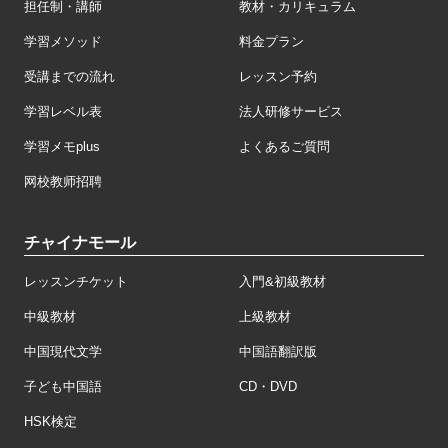
担任制・講師
教材・カリキュラム
学習メソッド
料金プラン
受講までの流れ
レッスン予約
学習レベル表
法人研修サービス
学習メモplus
よくあるご質問
网校教师招聘
チャイナモール
レッスンチケット
入門&初級教材
中級教材
上級教材
中国現代文学
中国語翻訳版
子ども中国語
CD・DVD
HSK検定