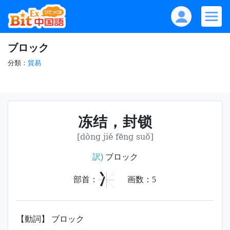
ブロック
分類：
貿易
冻结，封锁
[dòng jié fēng suǒ]
訳)
ブロック
冫
部首：
画数：
5
【動詞】 ブロック