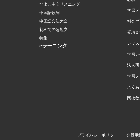
ひよこ中文リスニング
学習メ
中国語歌詞
中国語文法大全
料金プ
初めての超短文
受講ま
特集
レッス
eラーニング
学習レ
法人研
学習メモ
よくあ
网校教
プライバシーポリシー
|
会員規