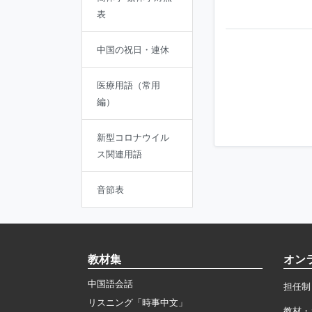
表
中国の祝日・連休
医療用語（常用
編）
新型コロナウイル
ス関連用語
音節表
教材集
オン
中国語会話
担任制
リスニング「時事中文」
教材・