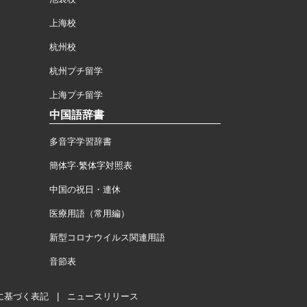
上海校
杭州校
杭州プチ留学
上海プチ留学
中国語辞書
多音字学習辞書
簡体字·繁体字対照表
中国の祝日・連休
医療用語（常用編）
新型コロナウイルス関連用語
音節表
に基づく表記
|
ニュースリリース