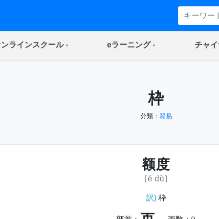
(current)
(current)
オンラインスクール
eラーニング
チャイ
枠
分類：
貿易
额度
[é dù]
訳)
枠