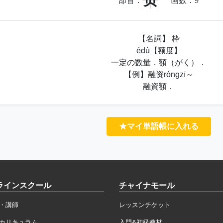
页
部首：
画数：
9
【名詞】 枠
édù【额度】
一定の数量．額（がく）．
【例】融资róngzī～
融資額．
★マイ単語帳に入れる
ラインスクール
チャイナモール
・講師
レッスンチケット
カリキュラム
入門&初級教材