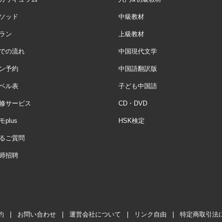
ソッド
中級教材
ラン
上級教材
での流れ
中国現代文学
ン予約
中国語翻訳版
ベル表
子ども中国語
修サービス
CD・DVD
plus
HSK検定
るご質問
师招聘
約
|
お問い合わせ
|
運営会社について
|
リンク自由
|
特定商取引法