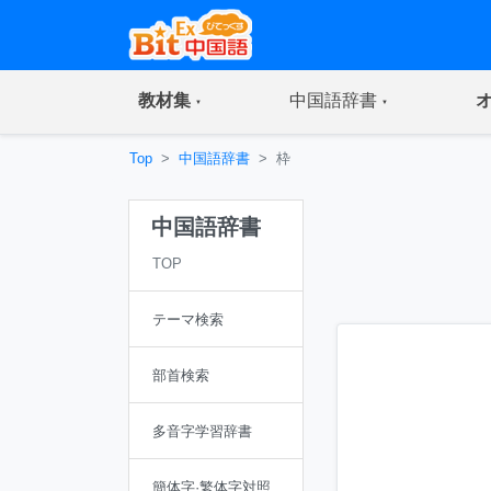
(current)
(current)
教材集
中国語辞書
Top
中国語辞書
枠
中国語辞書
TOP
テーマ検索
部首検索
多音字学習辞書
簡体字·繁体字対照