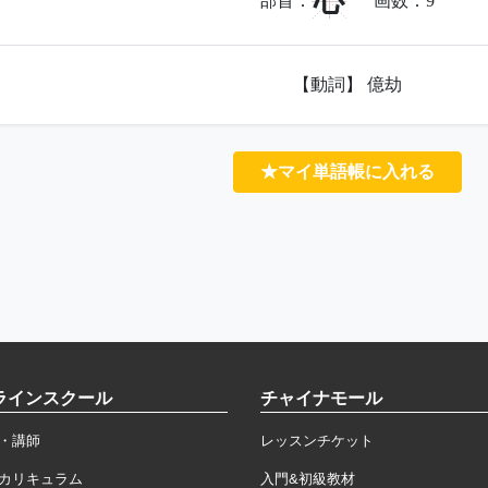
心
部首：
画数：
9
【動詞】 億劫
★マイ単語帳に入れる
ラインスクール
チャイナモール
・講師
レッスンチケット
カリキュラム
入門&初級教材