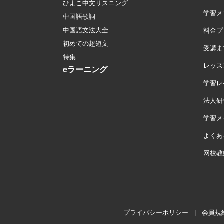
ひよこ中文リスニング
学習メ
中国語歌詞
中国語文法大全
料金プ
初めての超短文
受講ま
特集
レッス
eラーニング
学習レ
法人研
学習メモ
よくあ
网校教
プライバシーポリシー
|
会員規