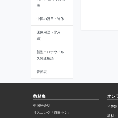
表
中国の祝日・連休
医療用語（常用
編）
新型コロナウイル
ス関連用語
音節表
教材集
オン
中国語会話
担任制
リスニング「時事中文」
教材・