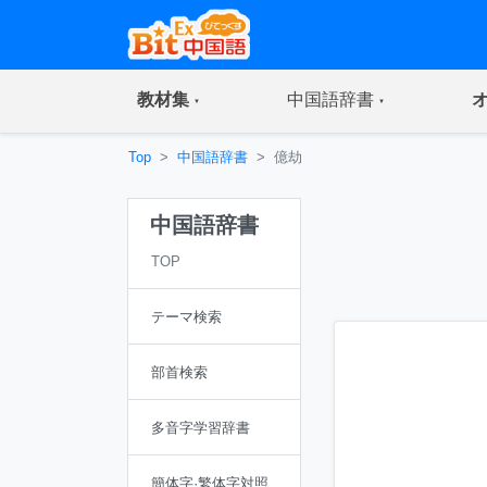
(current)
(current)
教材集
中国語辞書
Top
中国語辞書
億劫
中国語辞書
TOP
テーマ検索
部首検索
多音字学習辞書
簡体字·繁体字対照