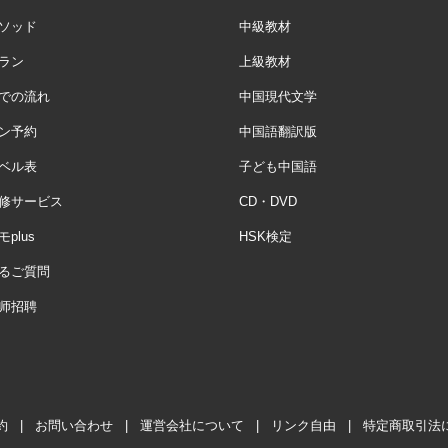
ソッド
中級教材
ラン
上級教材
での流れ
中国現代文学
ン予約
中国語翻訳版
ベル表
子ども中国語
修サービス
CD・DVD
plus
HSK検定
るご質問
师招聘
約
|
お問い合わせ
|
運営会社について
|
リンク自由
|
特定商取引法