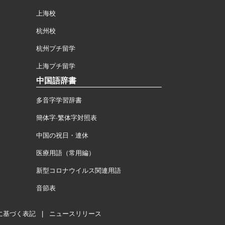
上海校
杭州校
杭州プチ留学
上海プチ留学
中国語辞書
多音字学習辞書
簡体字·繁体字対照表
中国の祝日・連休
医療用語（常用編）
新型コロナウイルス関連用語
音節表
に基づく表記
|
ニュースリリース