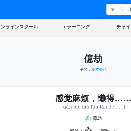
(current)
(current)
オンラインスクール
eラーニング
チャイ
億劫
分類：
基本会話
感觉麻烦，懒得…
[gǎn jué má fan lǎn de……]
訳)
億劫