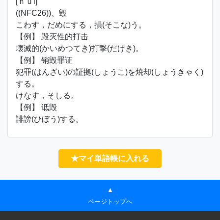
[ｈｕǐ]
((NFC26))、毁
こわす，だめにする，損(そこな)う。
【例】 毁灭性的打击
壊滅的(かいめつてき)打撃(だげき)。
【例】 销毁罪证
犯罪(はんざい)の証拠(しょうこ)を焼却(しょうきゃく)
する。
けなす，そしる。
【例】 诋毁
誹謗(ひぼう)する。
★マイ単語帳に入れる
▲
ページトップへ