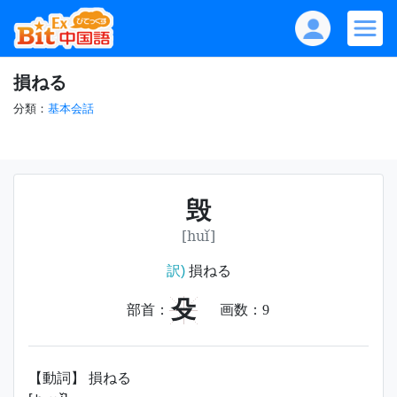
損ねる
分類：
基本会話
毁
[huǐ]
訳)
損ねる
殳
部首：
画数：
9
【動詞】 損ねる