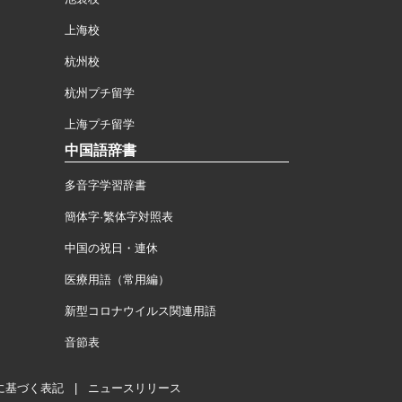
上海校
杭州校
杭州プチ留学
上海プチ留学
中国語辞書
多音字学習辞書
簡体字·繁体字対照表
中国の祝日・連休
医療用語（常用編）
新型コロナウイルス関連用語
音節表
に基づく表記
|
ニュースリリース