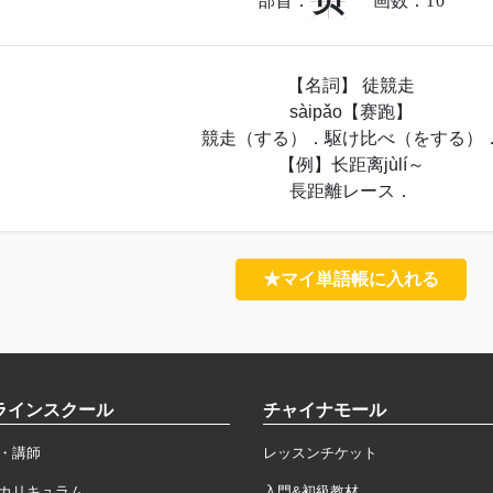
贝
部首：
画数：
10
【名詞】 徒競走
sàipǎo【赛跑】
競走（する）．駆け比べ（をする）
【例】长距离jùlí～
長距離レース．
★マイ単語帳に入れる
ラインスクール
チャイナモール
・講師
レッスンチケット
カリキュラム
入門&初級教材