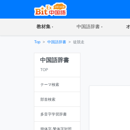
(current)
(current)
教材集
中国語辞書
Top
中国語辞書
徒競走
中国語辞書
TOP
テーマ検索
部首検索
多音字学習辞書
簡体字·繁体字対照