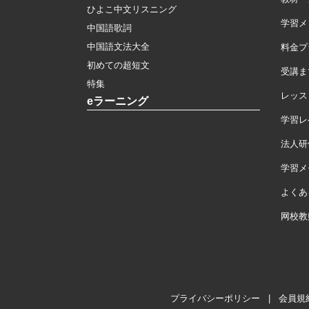
ひよこ中文リスニング
学習メ
中国語歌詞
中国語文法大全
料金プ
初めての超短文
受講ま
特集
レッス
eラーニング
学習レ
法人研
学習メモ
よくあ
网校教
プライバシーポリシー
|
会員規