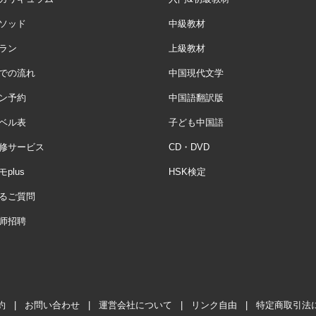
ソッド
中級教材
ラン
上級教材
での流れ
中国現代文学
ン予約
中国語翻訳版
ベル表
子ども中国語
修サービス
CD・DVD
plus
HSK検定
るご質問
师招聘
約
|
お問い合わせ
|
運営会社について
|
リンク自由
|
特定商取引法