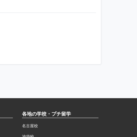
．
各地の学校・プチ留学
名古屋校
池袋校