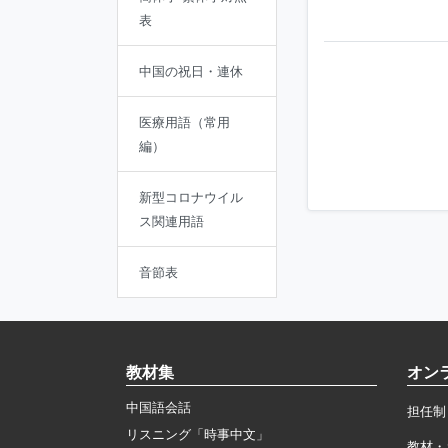
表
中国の祝日・連休
医療用語（常用
編）
新型コロナウイル
ス関連用語
音節表
教材集
オン
中国語会話
担任制
リスニング「時事中文」
教材・