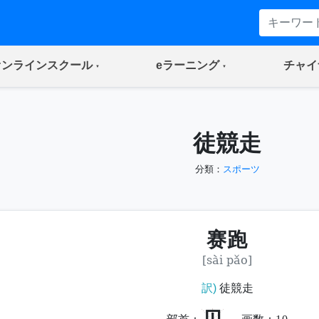
(current)
(current)
オンラインスクール
eラーニング
チャイ
徒競走
分類：
スポーツ
赛跑
[sài pǎo]
訳)
徒競走