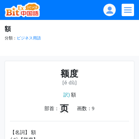
額
分類：
ビジネス用語
额度
[é dù]
訳)
額
页
部首：
画数：
9
【名詞】 額