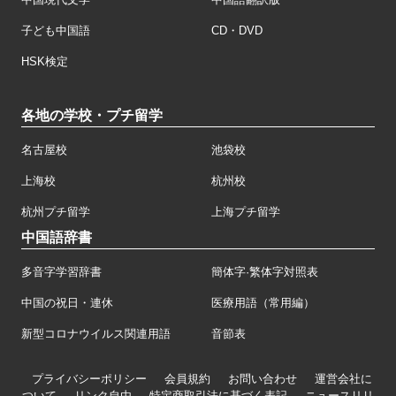
子ども中国語
CD・DVD
HSK検定
各地の学校・プチ留学
名古屋校
池袋校
上海校
杭州校
杭州プチ留学
上海プチ留学
中国語辞書
多音字学習辞書
簡体字·繁体字対照表
中国の祝日・連休
医療用語（常用編）
新型コロナウイルス関連用語
音節表
プライバシーポリシー
会員規約
お問い合わせ
運営会社に
ついて
リンク自由
特定商取引法に基づく表記
ニュースリリ