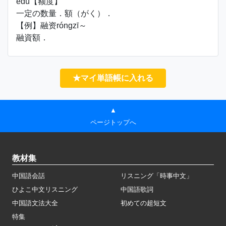
édù【额度】
一定の数量．額（がく）．
【例】融资róngzī～
融資額．
★マイ単語帳に入れる
▲
ページトップへ
教材集
中国語会話
リスニング「時事中文」
ひよこ中文リスニング
中国語歌詞
中国語文法大全
初めての超短文
特集