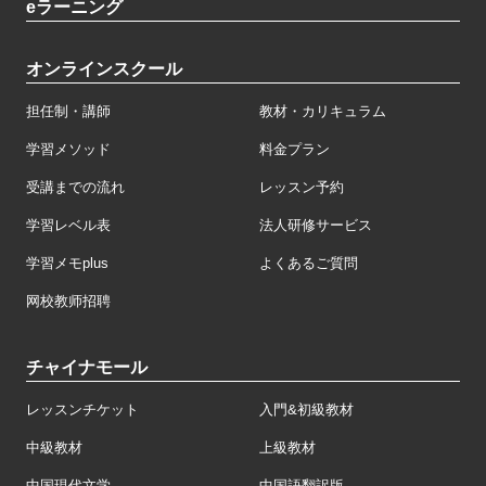
eラーニング
オンラインスクール
担任制・講師
教材・カリキュラム
学習メソッド
料金プラン
受講までの流れ
レッスン予約
学習レベル表
法人研修サービス
学習メモplus
よくあるご質問
网校教师招聘
チャイナモール
レッスンチケット
入門&初級教材
中級教材
上級教材
中国現代文学
中国語翻訳版