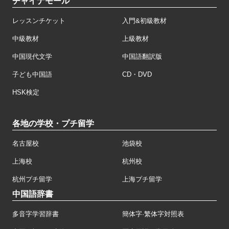
チャイナモール
レッスンチケット
入門&初級教材
中級教材
上級教材
中国現代文学
中国語翻訳版
子ども中国語
CD・DVD
HSK検定
各地の学校・プチ留学
名古屋校
池袋校
上海校
杭州校
杭州プチ留学
上海プチ留学
中国語辞書
多音字学習辞書
簡体字·繁体字対照表