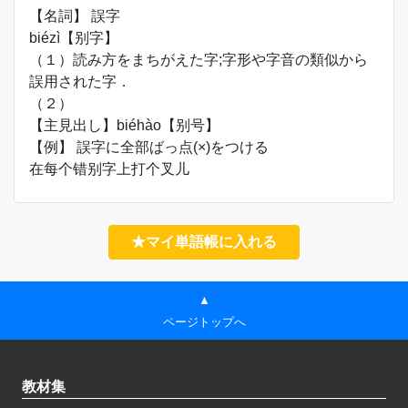
【名詞】 誤字
biézì【别字】
（１）読み方をまちがえた字;字形や字音の類似から
誤用された字．
（２）
【主見出し】biéhào【别号】
【例】 誤字に全部ばっ点(×)をつける
在每个错别字上打个叉儿
★マイ単語帳に入れる
▲
ページトップへ
教材集