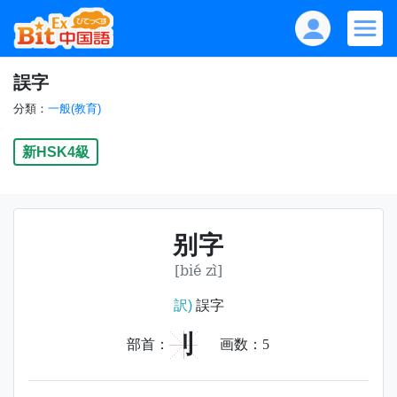
誤字
分類：
一般(教育)
新HSK4級
别字
[bié zì]
訳)
誤字
刂
部首：
画数：
5