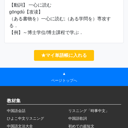
【動詞】 一心に読む
gōngdú【攻读】
（ある書物を）一心に読む;（ある学問を）専攻す
る．
【例】～博士学位/博士課程で学ぶ．
★マイ単語帳に入れる
▲
ページトップへ
教材集
中国語会話
リスニング「時事中文」
ひよこ中文リスニング
中国語歌詞
中国語文法大全
初めての超短文