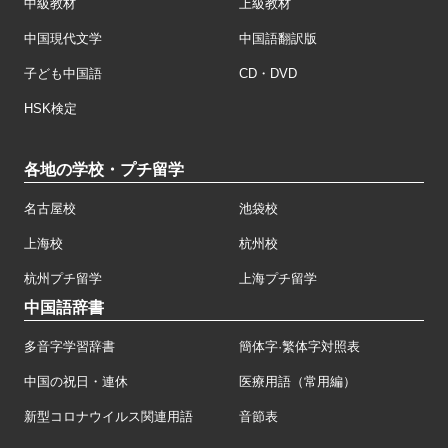
中級教材
上級教材
中国現代文学
中国語翻訳版
子ども中国語
CD・DVD
HSK検定
各地の学校・プチ留学
名古屋校
池袋校
上海校
杭州校
杭州プチ留学
上海プチ留学
中国語辞書
多音字学習辞書
簡体字·繁体字対照表
中国の祝日・連休
医療用語（常用編）
新型コロナウイルス関連用語
音節表