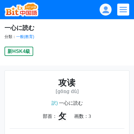
一心に読む
分類：
一般(教育)
新HSK4級
攻读
[gōng dú]
訳)
一心に読む
攵
部首：
画数：
3