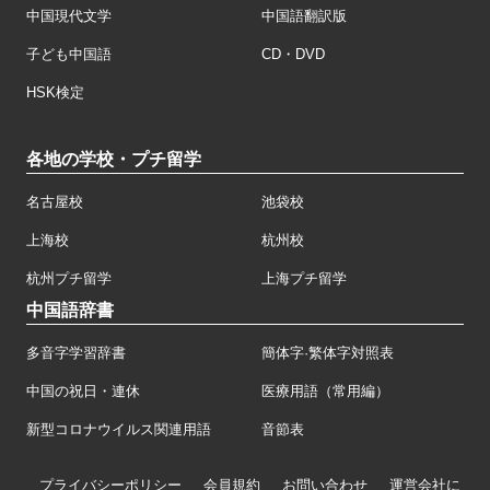
中国現代文学
中国語翻訳版
子ども中国語
CD・DVD
HSK検定
各地の学校・プチ留学
名古屋校
池袋校
上海校
杭州校
杭州プチ留学
上海プチ留学
中国語辞書
多音字学習辞書
簡体字·繁体字対照表
中国の祝日・連休
医療用語（常用編）
新型コロナウイルス関連用語
音節表
プライバシーポリシー
会員規約
お問い合わせ
運営会社に