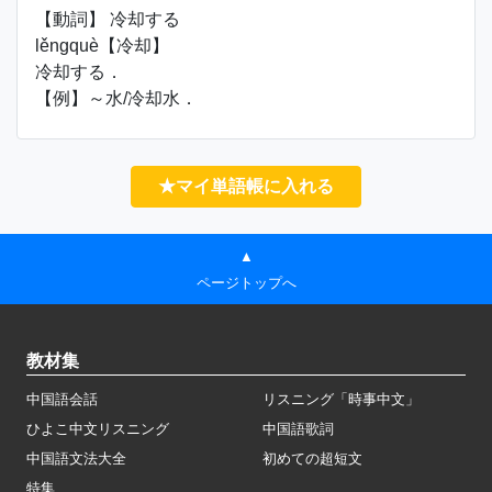
【動詞】 冷却する
lěngquè【冷却】
冷却する．
【例】～水/冷却水．
★マイ単語帳に入れる
▲
ページトップへ
教材集
中国語会話
リスニング「時事中文」
ひよこ中文リスニング
中国語歌詞
中国語文法大全
初めての超短文
特集