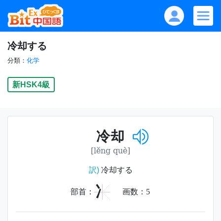
冷却する
分類：
化学
新HSK4級
冷却
[lěng què]
訳)
冷却する
冫
部首：
画数：
5