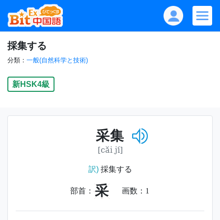
採集する
分類：
一般(自然科学と技術)
新HSK4級
采集
[cǎi jí]
訳)
採集する
采
部首：
画数：
1