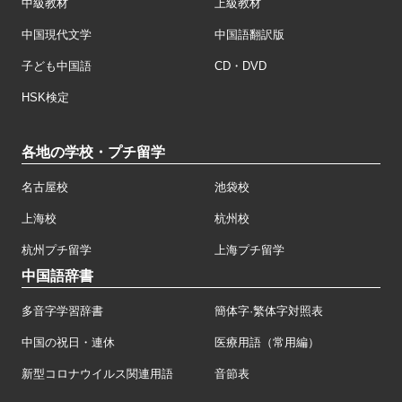
中級教材
上級教材
中国現代文学
中国語翻訳版
子ども中国語
CD・DVD
HSK検定
各地の学校・プチ留学
名古屋校
池袋校
上海校
杭州校
杭州プチ留学
上海プチ留学
中国語辞書
多音字学習辞書
簡体字·繁体字対照表
中国の祝日・連休
医療用語（常用編）
新型コロナウイルス関連用語
音節表