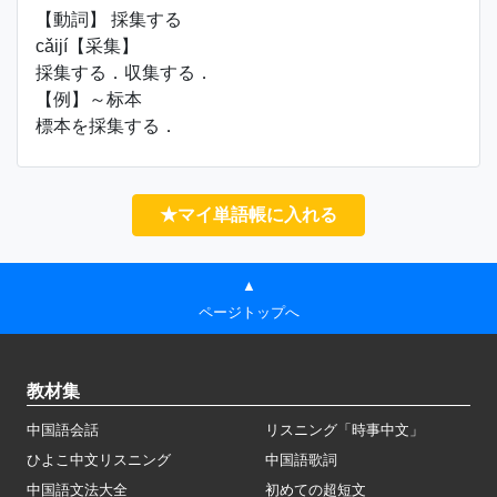
【動詞】 採集する
cǎijí【采集】
採集する．収集する．
【例】～标本
標本を採集する．
★マイ単語帳に入れる
▲
ページトップへ
教材集
中国語会話
リスニング「時事中文」
ひよこ中文リスニング
中国語歌詞
中国語文法大全
初めての超短文