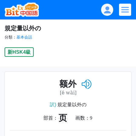
規定量以外の
分類：
基本会話
新HSK4級
额外
[é wài]
訳)
規定量以外の
页
部首：
画数：
9