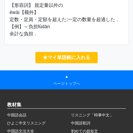
【形容詞】 規定量以外の
éwài【额外】
定数・定員・定額を超えた;一定の数量を超過した．
【例】～负担fùdān
余計な負担．
★マイ単語帳に入れる
▲
ページトップへ
教材集
中国語会話
リスニング「時事中文」
ひよこ中文リスニング
中国語歌詞
中国語文法大全
初めての超短文