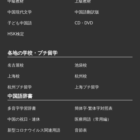
中級教材
上級教材
中国現代文学
中国語翻訳版
子ども中国語
CD・DVD
HSK検定
各地の学校・プチ留学
名古屋校
池袋校
上海校
杭州校
杭州プチ留学
上海プチ留学
中国語辞書
多音字学習辞書
簡体字·繁体字対照表
中国の祝日・連休
医療用語（常用編）
新型コロナウイルス関連用語
音節表