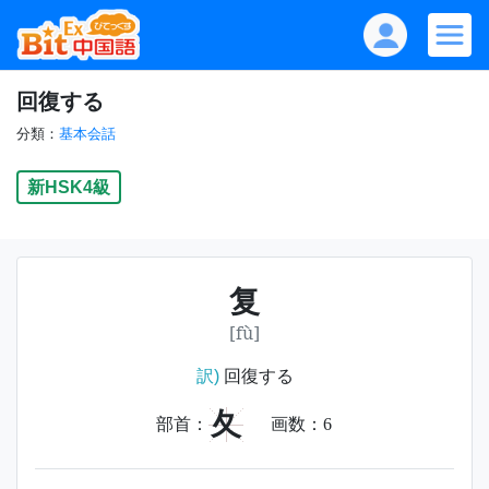
回復する
分類：
基本会話
新HSK4級
复
[fù]
訳)
回復する
夂
部首：
画数：
6