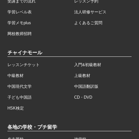
受講までの流れ
レッスン予約
学習レベル表
法人研修サービス
学習メモplus
よくあるご質問
网校教师招聘
チャイナモール
レッスンチケット
入門&初級教材
中級教材
上級教材
中国現代文学
中国語翻訳版
子ども中国語
CD・DVD
HSK検定
各地の学校・プチ留学