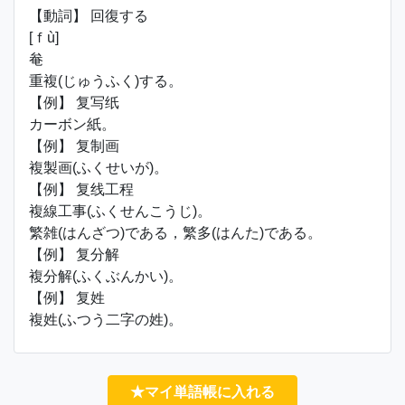
【動詞】 回復する
[ｆù]
奙
重複(じゅうふく)する。
【例】 复写纸
カーボン紙。
【例】 复制画
複製画(ふくせいが)。
【例】 复线工程
複線工事(ふくせんこうじ)。
繁雑(はんざつ)である，繁多(はんた)である。
【例】 复分解
複分解(ふくぶんかい)。
【例】 复姓
複姓(ふつう二字の姓)。
★マイ単語帳に入れる