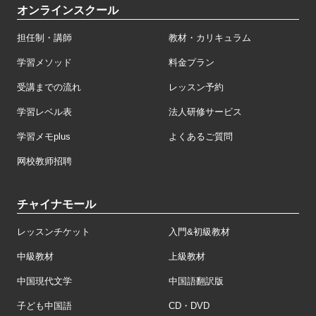
オンラインスクール
担任制・講師
教材・カリキュラム
学習メソッド
料金プラン
受講までの流れ
レッスン予約
学習レベル表
法人研修サービス
学習メモplus
よくあるご質問
网校教师招聘
チャイナモール
レッスンチケット
入門&初級教材
中級教材
上級教材
中国現代文学
中国語翻訳版
子ども中国語
CD・DVD