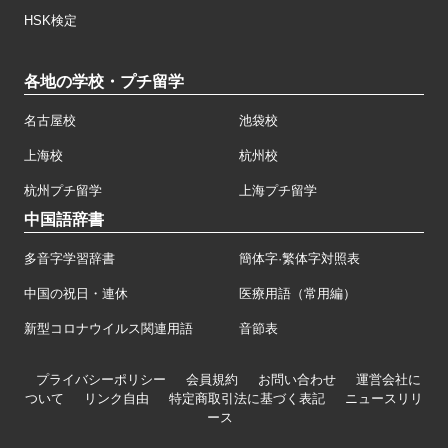
HSK検定
各地の学校・プチ留学
名古屋校
池袋校
上海校
杭州校
杭州プチ留学
上海プチ留学
中国語辞書
多音字学習辞書
簡体字·繁体字対照表
中国の祝日・連休
医療用語（常用編）
新型コロナウイルス関連用語
音節表
プライバシーポリシー
会員規約
お問い合わせ
運営会社に
ついて
リンク自由
特定商取引法に基づく表記
ニュースリリ
ース