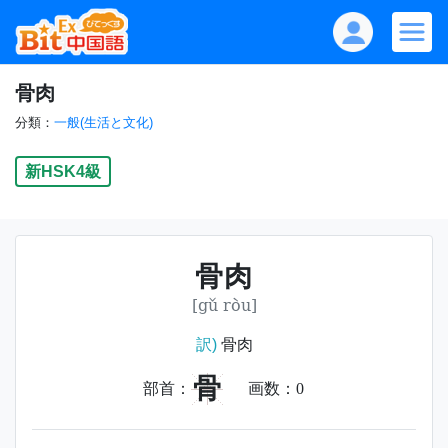
骨肉
分類：
一般(生活と文化)
新HSK4級
骨肉
[gǔ ròu]
訳)
骨肉
骨
部首：
画数：
0