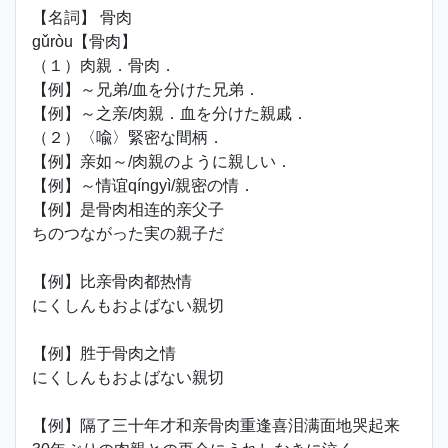
【名詞】 骨肉
gǔròu【骨肉】
（１）肉親．骨肉．
【例】～兄弟/血を分けた兄弟．
【例】～之亲/肉親．血を分けた親戚．
（２）〈喩〉緊密な間柄．
【例】亲如～/肉親のように親しい．
【例】～情谊qíngyì/親密の情．
【例】是骨肉相连的亲父子
ちのつながった実の親子だ
【例】比亲骨肉都热情
にくしんもおよばない親切
【例】胜于骨肉之情
にくしんもおよばない親切
【例】隔了三十年才和亲骨肉重逢喜泪满面地哭起来