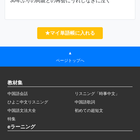
30年ぶりの肉親との再会にうれしなきに泣く
★マイ単語帳に入れる
▲
ページトップへ
教材集
中国語会話
リスニング「時事中文」
ひよこ中文リスニング
中国語歌詞
中国語文法大全
初めての超短文
特集
eラーニング