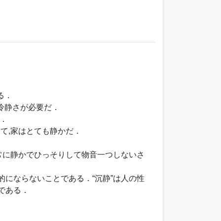
．
る．
冷静さが必要だ．
．
て,家はとても静かだ．
非常に静かでひっそりして物音一つしないさ
的にならないことである．“沉静”は人の性
である．