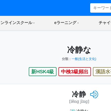
(current)
(current)
オンラインスクール
eラーニング
チャイ
冷静な
分類：
一般(生活と文化)
新HSK4級
中検3級頻出
漢語水
冷静
[lěng jìng]