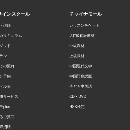
ラインスクール
チャイナモール
・講師
レッスンチケット
カリキュラム
入門&初級教材
ソッド
中級教材
ラン
上級教材
での流れ
中国現代文学
ン予約
中国語翻訳版
ベル表
子ども中国語
修サービス
CD・DVD
plus
HSK検定
るご質問
师招聘