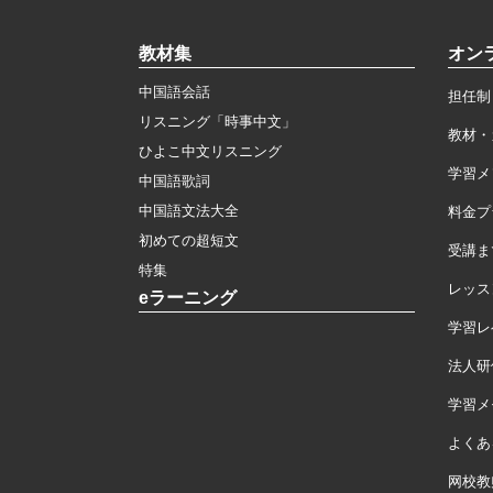
教材集
オン
中国語会話
担任制
リスニング「時事中文」
教材・
ひよこ中文リスニング
学習メ
中国語歌詞
中国語文法大全
料金プ
初めての超短文
受講ま
特集
レッス
eラーニング
学習レ
法人研
学習メモ
よくあ
网校教