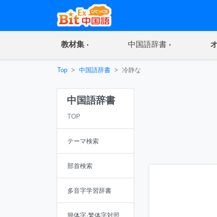
(current)
(current)
教材集
中国語辞書
Top
中国語辞書
冷静な
中国語辞書
TOP
テーマ検索
部首検索
多音字学習辞書
簡体字·繁体字対照