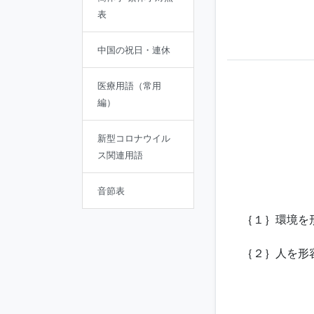
表
中国の祝日・連休
医療用語（常用
編）
新型コロナウイル
ス関連用語
音節表
｛１｝環境を
｛２｝人を形