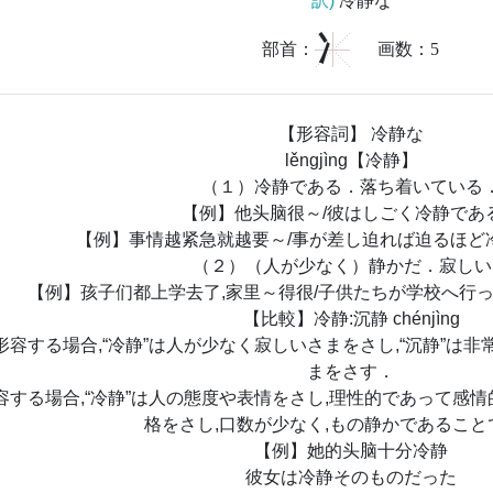
訳)
冷静な
冫
部首：
画数：
5
【形容詞】 冷静な
lěngjìng【冷静】
（１）冷静である．落ち着いている
【例】他头脑很～/彼はしごく冷静であ
【例】事情越紧急就越要～/事が差し迫れば迫るほど
（２）（人が少なく）静かだ．寂しい
【例】孩子们都上学去了,家里～得很/子供たちが学校へ行っ
【比較】冷静:沉静 chénjìng
形容する場合,“冷静”は人が少なく寂しいさまをさし,“沉静”は
まをさす．
容する場合,“冷静”は人の態度や表情をさし,理性的であって感情
格をさし,口数が少なく,もの静かであること
【例】她的头脑十分冷静
彼女は冷静そのものだった