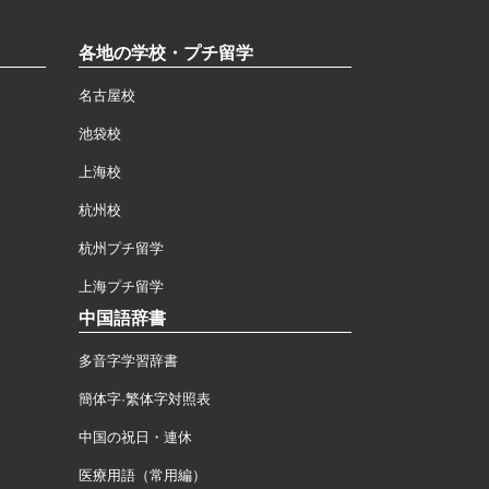
各地の学校・プチ留学
名古屋校
池袋校
上海校
杭州校
杭州プチ留学
上海プチ留学
中国語辞書
多音字学習辞書
簡体字·繁体字対照表
中国の祝日・連休
医療用語（常用編）