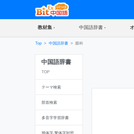
(current)
(current)
教材集
中国語辞書
Top
中国語辞書
眼科
中国語辞書
TOP
テーマ検索
部首検索
多音字学習辞書
簡体字·繁体字対照