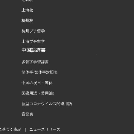
上海校
杭州校
杭州プチ留学
上海プチ留学
中国語辞書
多音字学習辞書
簡体字·繁体字対照表
中国の祝日・連休
医療用語（常用編）
新型コロナウイルス関連用語
音節表
に基づく表記
|
ニュースリリース