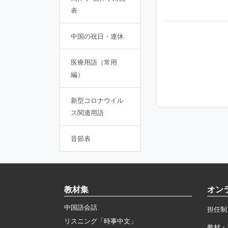
表
中国の祝日・連休
医療用語（常用
編）
新型コロナウイル
ス関連用語
音節表
教材集
オン
中国語会話
担任制
リスニング「時事中文」
教材・