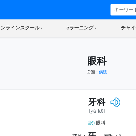
(current)
(current)
オンラインスクール
eラーニング
チャイ
眼科
分類：
病院
牙科
[yá kē]
訳)
眼科