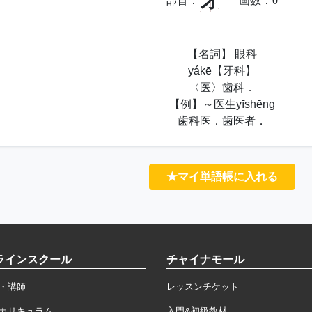
牙
部首：
画数：
0
【名詞】 眼科
yákē【牙科】
〈医〉歯科．
【例】～医生yīshēng
歯科医．歯医者．
★マイ単語帳に入れる
ラインスクール
チャイナモール
・講師
レッスンチケット
カリキュラム
入門&初級教材