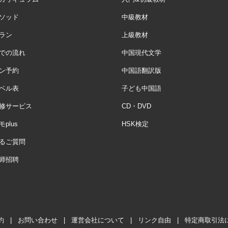
ソッド
中級教材
ラン
上級教材
での流れ
中国現代文学
ン予約
中国語翻訳版
ベル表
子ども中国語
修サービス
CD・DVD
plus
HSK検定
るご質問
师招聘
約
|
お問い合わせ
|
運営会社について
|
リンク自由
|
特定商取引法