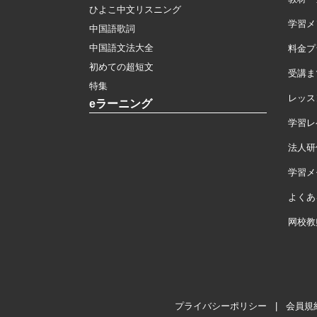
ひよこ中文リスニング
学習メ
中国語歌詞
中国語文法大全
料金プ
初めての超短文
受講ま
特集
レッス
eラーニング
学習レ
法人研
学習メモ
よくあ
网校教
プライバシーポリシー
|
会員規