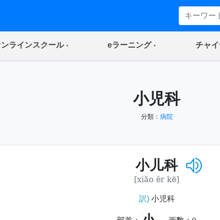
(current)
(current)
オンラインスクール
eラーニング
チャイ
小児科
分類：
病院
小儿科
[xiǎo ér kē]
訳)
小児科