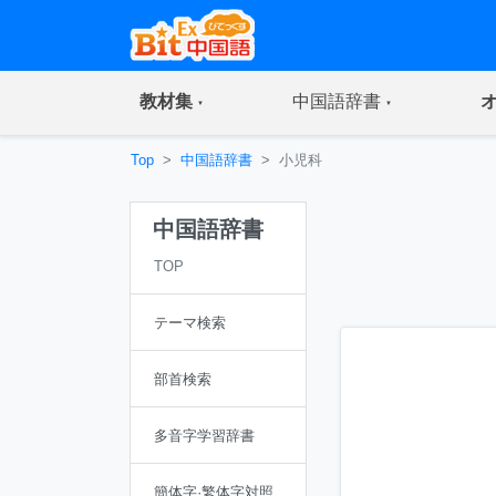
(current)
(current)
教材集
中国語辞書
Top
中国語辞書
小児科
中国語辞書
TOP
テーマ検索
部首検索
多音字学習辞書
簡体字·繁体字対照