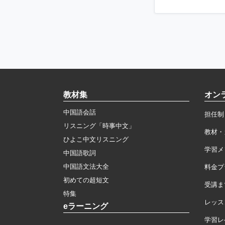
教材集
オン
中国語会話
担任制
リスニング「時事中文」
教材・
ひよこ中文リスニング
学習メ
中国語歌詞
中国語文法大全
料金プ
初めての超短文
受講ま
特集
レッス
eラーニング
学習レ