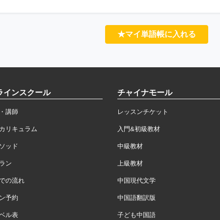
★マイ単語帳に入れる
ラインスクール
チャイナモール
・講師
レッスンチケット
カリキュラム
入門&初級教材
ソッド
中級教材
ラン
上級教材
での流れ
中国現代文学
ン予約
中国語翻訳版
ベル表
子ども中国語