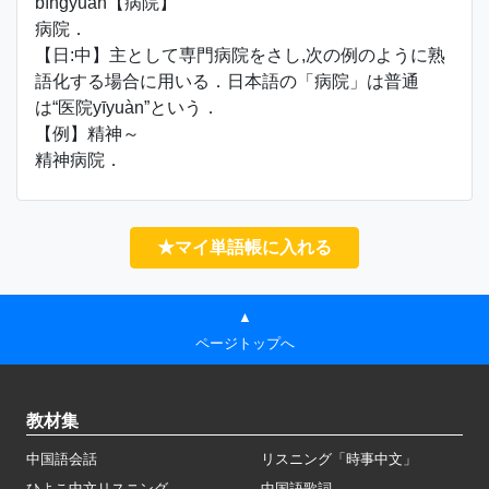
bìngyuàn【病院】
病院．
【日:中】主として専門病院をさし,次の例のように熟
語化する場合に用いる．日本語の「病院」は普通
は“医院yīyuàn”という．
【例】精神～
精神病院．
★マイ単語帳に入れる
▲
ページトップへ
教材集
中国語会話
リスニング「時事中文」
ひよこ中文リスニング
中国語歌詞