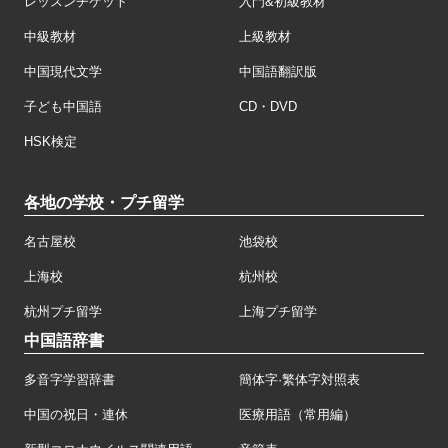
レッスンチケット
入門&初級教材
中級教材
上級教材
中国現代文学
中国語翻訳版
子ども中国語
CD・DVD
HSK検定
各地の学校・プチ留学
名古屋校
池袋校
上海校
杭州校
杭州プチ留学
上海プチ留学
中国語辞書
多音字学習辞書
簡体字·繁体字対照表
中国の祝日・連休
医療用語（常用編）