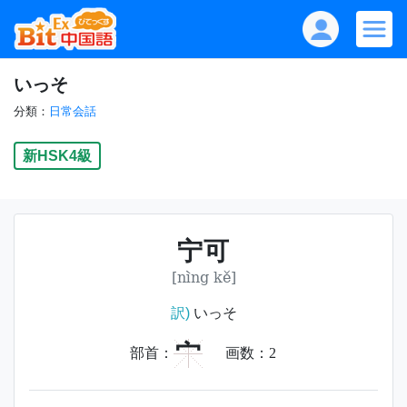
いっそ
分類：
日常会話
新HSK4級
宁可
[nìng kě]
訳)
いっそ
宀
部首：
画数：
2