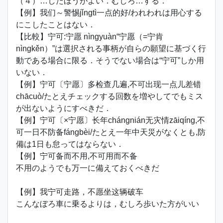
（４）…したほうがよい．むしろ…する．
【例】我们～警惕jǐngtì一点的好/われわれは用心する
にこしたことはない．
【比較】宁可:宁愿 nìngyuàn“宁愿（=宁肯
nìngkěn）”は選択される事柄が自らの願望に基づく行
動である場合に限る．そうでない場合は“宁可”しか用
いない．
【例】宁可〔宁愿〕多检查几遍,不可出现一点儿差错
chācuò/たとえチェックする回数を増やしてでもミス
が出ないようにすべきだ．
【例】宁可〔×宁愿〕长年chángnián无灾情zāiqíng,不
可一日不防备fángbèi/たとえ一年中天災がなくとも,防
備は1日も怠ってはならない．
【例】宁可备而不用,不可用而不备
不用のようでも万一に備えておくべきだ
【例】我宁可走路，不愿坐这辆破车
こんなぼろ車に乗るよりは，むしろ歩いた方がいい