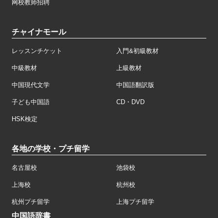
网校教师招聘
チャイナモール
レッスンチケット
入門&初級教材
中級教材
上級教材
中国現代文学
中国語翻訳版
子ども中国語
CD・DVD
HSK検定
各地の学校・プチ留学
名古屋校
池袋校
上海校
杭州校
杭州プチ留学
上海プチ留学
中国語辞書