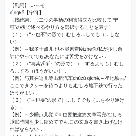
【副詞】 いっそ
nìngkě【宁可】
〔接続詞〕〔二つの事柄の利害得失を比較して“宁
可”の後で述べるやり方を選択することを表す〕
（１）（“～也不”の形で）むしろ…しても（…しな
い）．
【例】～我多干点儿,也不能累着lèizhe你/私が少し余
計にやってでも,あなたには苦労をかけない．
（２）（“与其yǔqí～”の形で）（…するよりも）むし
ろ…する（ほうがいい）．
【例】与其在这儿等出租汽车chūzū qìchē,～坐地铁去/
ここでタクシーを待つよりも,むしろ地下鉄で行った
ほうがよい．
（３）（“～也要”の形で）…してでも（…をやり遂げ
る）．
【例】～少睡点儿觉jiào,也要把这篇文章写完/むしろ
睡眠時間を少し縮めてでも,この文章を書き上げなけ
ればならない．