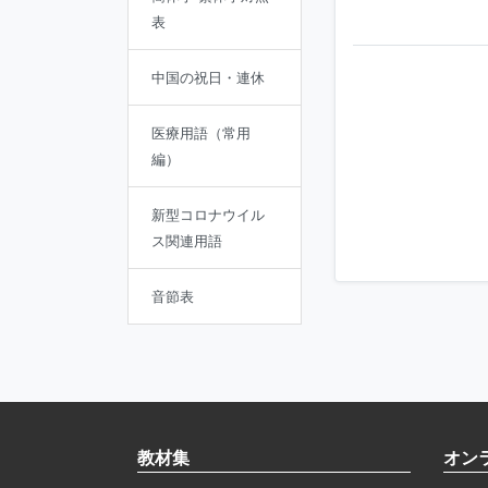
表
中国の祝日・連休
医療用語（常用
編）
新型コロナウイル
ス関連用語
音節表
教材集
オン