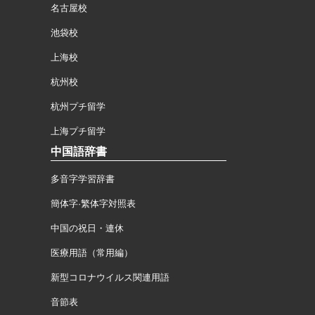
名古屋校
池袋校
上海校
杭州校
杭州プチ留学
上海プチ留学
中国語辞書
多音字学習辞書
簡体字·繁体字対照表
中国の祝日・連休
医療用語（常用編）
新型コロナウイルス関連用語
音節表