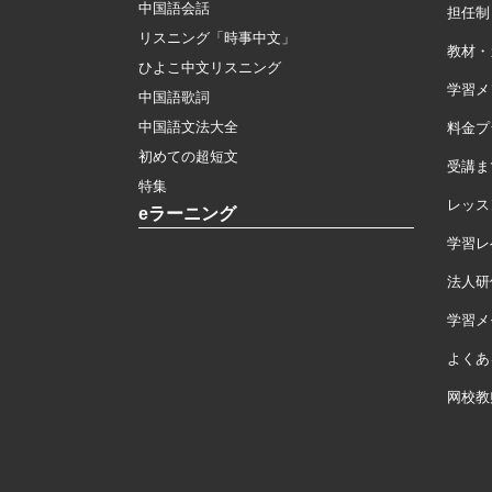
中国語会話
担任制
リスニング「時事中文」
教材・
ひよこ中文リスニング
学習メ
中国語歌詞
中国語文法大全
料金プ
初めての超短文
受講ま
特集
レッス
eラーニング
学習レ
法人研
学習メモ
よくあ
网校教