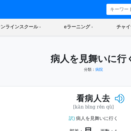
(current)
(current)
オンラインスクール
eラーニング
チャイ
病人を見舞いに行
分類：
病院
看病人去
[kàn bìng rén qù]
訳)
病人を見舞いに行く