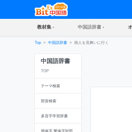
(current)
(current)
教材集
中国語辞書
Top
中国語辞書
病人を見舞いに行く
中国語辞書
TOP
テーマ検索
部首検索
多音字学習辞書
簡体字·繁体字対照