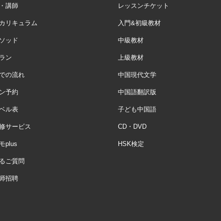
・講師
レッスンチケット
カリキュラム
入門&初級教材
ソッド
中級教材
ラン
上級教材
での流れ
中国現代文学
ン予約
中国語翻訳版
ベル表
子ども中国語
修サービス
CD・DVD
plus
HSK検定
るご質問
师招聘