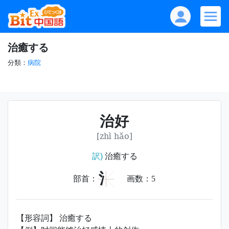
治癒する
分類：
病院
治好
[zhì hǎo]
訳)
治癒する
氵
部首：
画数：
5
【形容詞】 治癒する