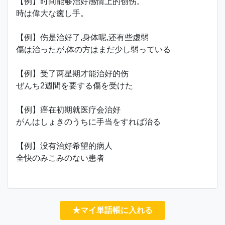
【例】时间能够治好感情上的创伤。
時は偉大な癒し手。
【例】伤是治好了,身体呢,还有些虚弱
傷は治ったが,体の方はまだ少し弱っている
【例】受了两星期才能治好的伤
ぜんち2週間を要する傷を受けた
【例】癌在初期就医疗会治好
がんはしょきのうちに手当をすれば治る
【例】没有治好希望的病人
全快のみこみのない患者
★マイ単語帳に入れる