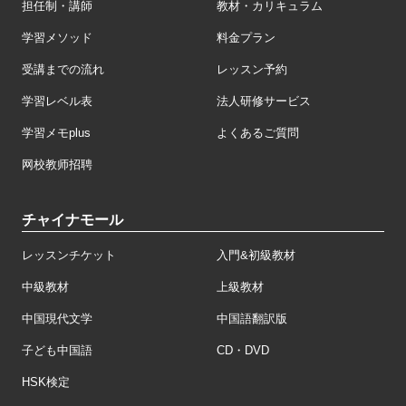
担任制・講師
教材・カリキュラム
学習メソッド
料金プラン
受講までの流れ
レッスン予約
学習レベル表
法人研修サービス
学習メモplus
よくあるご質問
网校教师招聘
チャイナモール
レッスンチケット
入門&初級教材
中級教材
上級教材
中国現代文学
中国語翻訳版
子ども中国語
CD・DVD
HSK検定