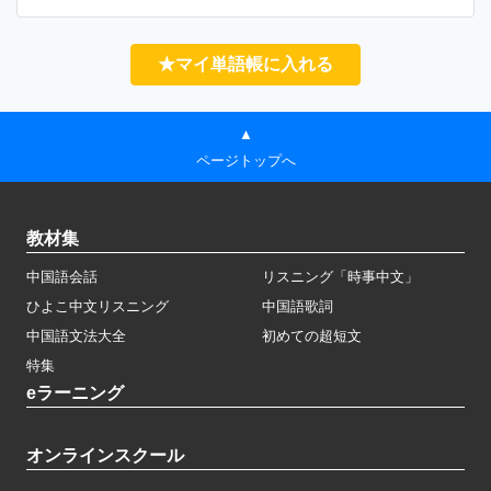
★マイ単語帳に入れる
▲
ページトップへ
教材集
中国語会話
リスニング「時事中文」
ひよこ中文リスニング
中国語歌詞
中国語文法大全
初めての超短文
特集
eラーニング
オンラインスクール