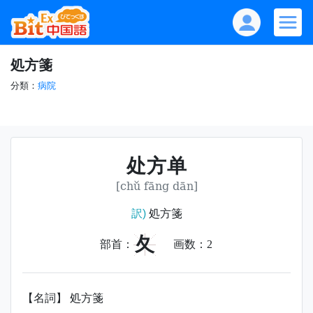
処方箋
分類：
病院
处方单
[chǔ fāng dān]
訳)
処方箋
夂
部首：
画数：
2
【名詞】 処方箋