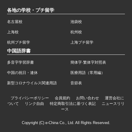
各地の学校・プチ留学
名古屋校
池袋校
上海校
杭州校
杭州プチ留学
上海プチ留学
中国語辞書
多音字学習辞書
簡体字·繁体字対照表
中国の祝日・連休
医療用語（常用編）
新型コロナウイルス関連用語
音節表
プライバシーポリシー
会員規約
お問い合わせ
運営会社に
ついて
リンク自由
特定商取引法に基づく表記
ニュースリリ
ース
Copyright (C) e-China Co., Ltd. All Rights Reserved.