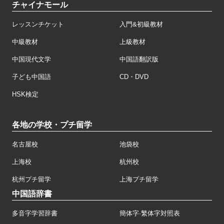
チャイナモール
レッスンチケット
入門&初級教材
中級教材
上級教材
中国現代文学
中国語翻訳版
子ども中国語
CD・DVD
HSK検定
各地の学校・プチ留学
名古屋校
池袋校
上海校
杭州校
杭州プチ留学
上海プチ留学
中国語辞書
多音字学習辞書
簡体字·繁体字対照表