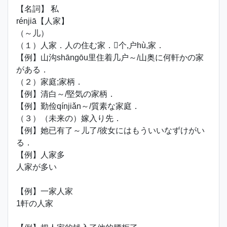
【名詞】 私
rénjiā【人家】
（～儿）
（１）人家．人の住む家．个,户hù,家．
【例】山沟shāngōu里住着几户～/山奥に何軒かの家
がある．
（２）家庭;家柄．
【例】清白～/堅気の家柄．
【例】勤俭qínjiǎn～/質素な家庭．
（３）（未来の）嫁入り先．
【例】她已有了～儿了/彼女にはもういいなずけがい
る．
【例】人家多
人家が多い
【例】一家人家
1軒の人家