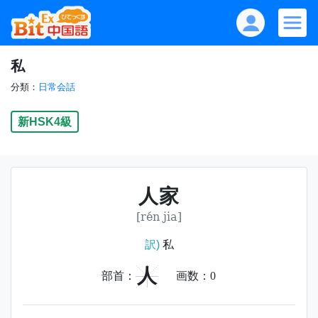
私
分類：
日常会話
新HSK4級
人家
[rén jia]
訳)
私
人
部首：
画数：
0