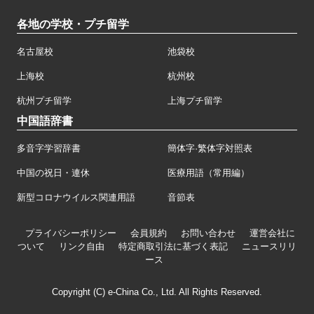
各地の学校・プチ留学
名古屋校
池袋校
上海校
杭州校
杭州プチ留学
上海プチ留学
中国語辞書
多音字学習辞書
簡体字·繁体字対照表
中国の祝日・連休
医療用語（常用編）
新型コロナウイルス関連用語
音節表
プライバシーポリシー
会員規約
お問い合わせ
運営会社に
ついて
リンク自由
特定商取引法に基づく表記
ニュースリリ
ース
Copyright (C) e-China Co., Ltd. All Rights Reserved.