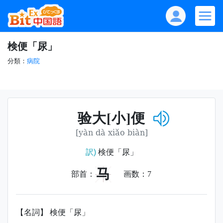
検便「尿」
分類：
病院
验大[小]便
[yàn dà xiǎo biàn]
訳)
検便「尿」
马
部首：
画数：
7
【名詞】 検便「尿」