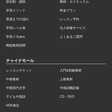
担任制・講師
教材・カリキュラム
学習メソッド
料金プラン
受講までの流れ
レッスン予約
学習レベル表
法人研修サービス
学習メモplus
よくあるご質問
网校教师招聘
チャイナモール
レッスンチケット
入門&初級教材
中級教材
上級教材
中国現代文学
中国語翻訳版
子ども中国語
CD・DVD
HSK検定