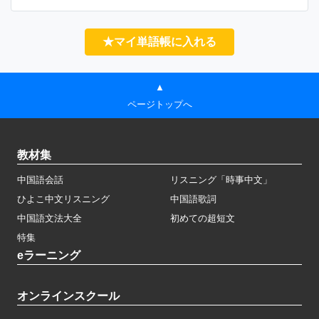
★マイ単語帳に入れる
▲
ページトップへ
教材集
中国語会話
リスニング「時事中文」
ひよこ中文リスニング
中国語歌詞
中国語文法大全
初めての超短文
特集
eラーニング
オンラインスクール