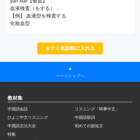
yàn xuè【验血】
血液検査（をする）．
【例】 血液型を検査する
化验血型
★マイ単語帳に入れる
▲
ページトップへ
教材集
中国語会話
リスニング「時事中文」
ひよこ中文リスニング
中国語歌詞
中国語文法大全
初めての超短文
特集