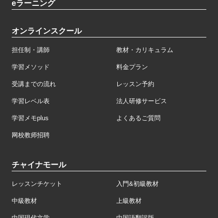
eラーニング
オンラインスクール
担任制・講師
教材・カリキュラム
学習メソッド
料金プラン
受講までの流れ
レッスン予約
学習レベル表
法人研修サービス
学習メモplus
よくあるご質問
网校教师招聘
チャイナモール
レッスンチケット
入門&初級教材
中級教材
上級教材
中国現代文学
中国語翻訳版