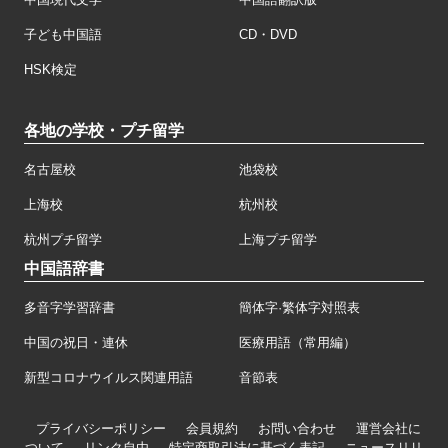
子ども中国語
CD・DVD
HSK検定
各地の学校・プチ留学
名古屋校
池袋校
上海校
杭州校
杭州プチ留学
上海プチ留学
中国語辞書
多音字学習辞書
簡体字·繁体字対照表
中国の祝日・連休
医療用語（常用編）
新型コロナウイルス関連用語
音節表
プライバシーポリシー
会員規約
お問い合わせ
運営会社に
ついて
リンク自由
特定商取引法に基づく表記
ニュースリリ