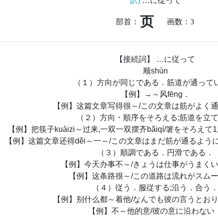
訳)
…に従って
页
部首：
画数：
3
【接続詞】 …に従って
顺shùn
（１）方向が同じである．筋道が通って
【例】→～风fēng．
【例】这篇文章写得很～/この文章は筋がよく
（２）方向・順序をそろえる;筋道を立
【例】把筷子kuàizi～过来,一双一双摆齐bǎiqí/箸をそろ
【例】这篇文章还得děi～一～/この文章はまだ筋が通るよう
（３）順調である．円滑である．
【例】今天办事不～/きょうは仕事がうまく
【例】这条路很～/この道路は流れがスム
（４）従う．服従する;沿う．合う
【例】别什么都～着他/なんでも彼の言うとお
【例】不～他的意/彼の意に沿わない