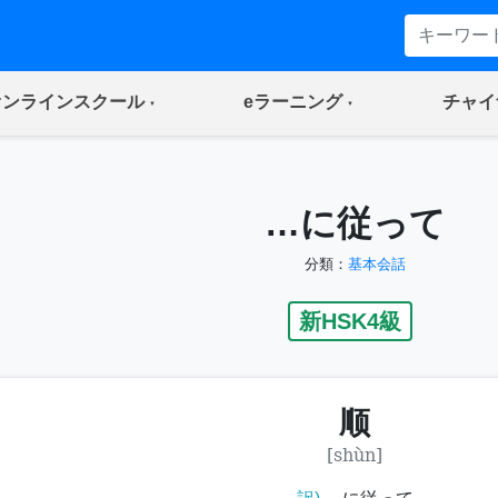
(current)
(current)
オンラインスクール
eラーニング
チャイ
…に従って
分類：
基本会話
新HSK4級
顺
[shùn]