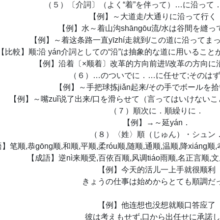
（５）〔介詞〕（よく“着”を伴って）…に沿って
【例】～大道走/大通りに沿って行く
【例】水～着山沟shāngōu流/水は谷間を縫
【例】～着这条路一直yīzhí走就到/この道に沿って
【比較】顺:沿 yán介詞としての“沿”は抽象的な道に用いること
【例】沿着〔×顺着〕改革的方向前进!/改革の方向に
（６）…のついでに．…に任せて;そのは
【例】～手把球拣jiǎn起来/その手でボールを
【例】～嘴zuǐ说了出来/口を滑らせて（言ってはいけない
（７）順次に．順繰りに．
【例】→～延yán．
（８）〈姓〉順（じゅん）・シュン
笔顺,恭gōng顺,和顺,平顺,柔róu顺,随顺,通顺,温顺,降xiáng顺,孝
【成語】逆nì来顺受,百依百顺,风调tiáo雨顺,名正言顺,文
【例】今天的活儿一上手就很顺利
きょうの仕事は始めからとても順調だ
【例】他连想也没想就顺口答应了
彼は考えもせず,口から出任せに承諾