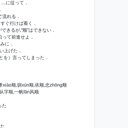
．…に従って．
．
って流れる．
まっすぐ行けば着く．
ができるが,“顺”はできない．
沿って前進せよ．
ずみに．
拾い上げた．
ことを）言ってしまった．
．
xiào顺,驯xùn顺,依顺,忠zhōng顺
从字顺,一帆fān风顺
った
した