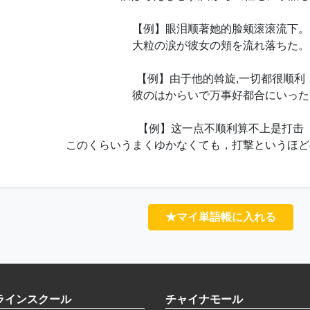
【例】眼泪顺著她的脸颊滚滚流下。
大粒の涙が彼女の頬を流れ落ちた。
【例】由于他的斡旋,一切都很顺利
彼のはからいで万事好都合にいった
【例】这一点不顺利算不上是打击
このくらいうまくゆかなくても，打撃というほど
★マイ単語帳に入れる
ラインスクール
チャイナモール