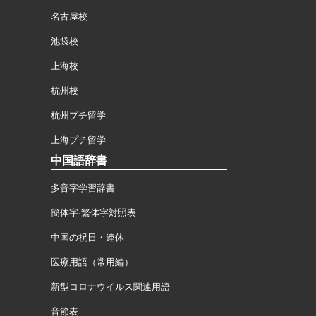
名古屋校
池袋校
上海校
杭州校
杭州プチ留学
上海プチ留学
中国語辞書
多音字学習辞書
簡体字·繁体字対照表
中国の祝日・連休
医療用語（常用編）
新型コロナウイルス関連用語
音節表