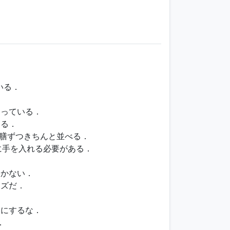
いる．
通っている．
てる．
えて1膳ずつきちんと並べる．
に手を入れる必要がある．
いかない．
ーズだ．
．
りにするな．
．