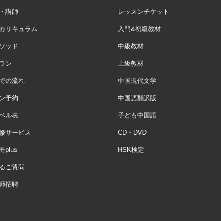
・講師
レッスンチケット
カリキュラム
入門&初級教材
ソッド
中級教材
ラン
上級教材
での流れ
中国現代文学
ン予約
中国語翻訳版
ベル表
子ども中国語
修サービス
CD・DVD
plus
HSK検定
るご質問
师招聘