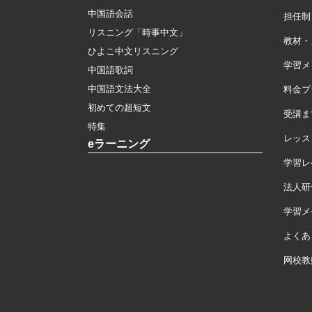
中国語会話
担任制
リスニング「時事中文」
教材・
ひよこ中文リスニング
学習メ
中国語歌詞
中国語文法大全
料金プ
初めての超短文
受講ま
特集
レッス
eラーニング
学習レ
法人研
学習メモ
よくあ
网校教