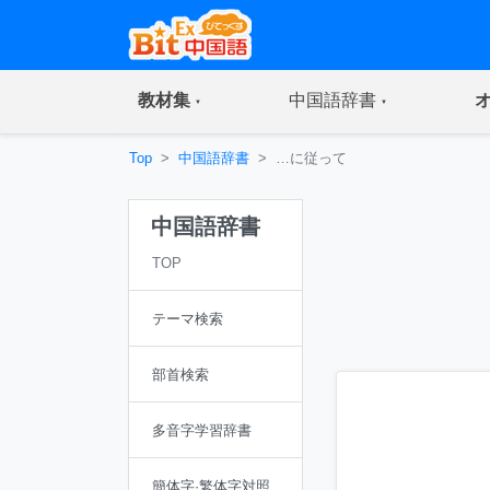
(current)
(current)
教材集
中国語辞書
Top
中国語辞書
…に従って
中国語辞書
TOP
テーマ検索
部首検索
多音字学習辞書
簡体字·繁体字対照