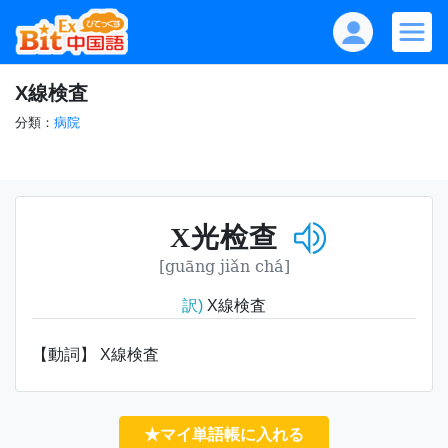
X線検査
分類：
病院
X光检查
[guāng jiǎn chá]
訳)
X線検査
【動詞】 X線検査
★マイ単語帳に入れる