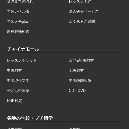
受講までの流れ
レッスン予約
学習レベル表
法人研修サービス
学習メモplus
よくあるご質問
网校教师招聘
チャイナモール
レッスンチケット
入門&初級教材
中級教材
上級教材
中国現代文学
中国語翻訳版
子ども中国語
CD・DVD
HSK検定
各地の学校・プチ留学