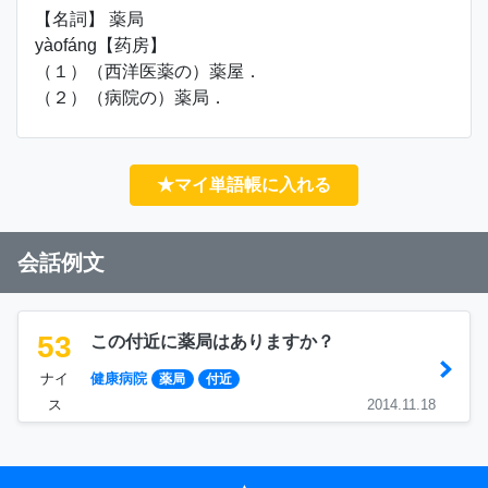
【名詞】 薬局
yàofáng【药房】
（１）（西洋医薬の）薬屋．
（２）（病院の）薬局．
★マイ単語帳に入れる
会話例文
53
この付近に薬局はありますか？
ナイ
健康病院
薬局
付近
ス
2014.11.18