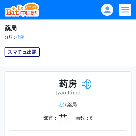
薬局
分類：
病院
スマチュ出題
药房
[yào fáng]
訳)
薬局
艹
部首：
画数：
6