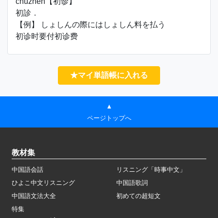
chūzhěn【初诊】
初診．
【例】 しょしんの際にはしょしん料を払う
初诊时要付初诊费
★マイ単語帳に入れる
▲
ページトップへ
教材集
中国語会話
リスニング「時事中文」
ひよこ中文リスニング
中国語歌詞
中国語文法大全
初めての超短文
特集