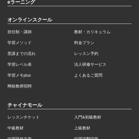
eラーニング
オンラインスクール
担任制・講師
教材・カリキュラム
学習メソッド
料金プラン
受講までの流れ
レッスン予約
学習レベル表
法人研修サービス
学習メモplus
よくあるご質問
网校教师招聘
チャイナモール
レッスンチケット
入門&初級教材
中級教材
上級教材
中国現代文学
中国語翻訳版