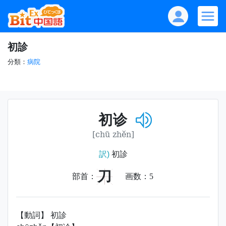
初診
分類：
病院
初诊
[chū zhěn]
訳)
初診
刀
部首：
画数：
5
【動詞】 初診