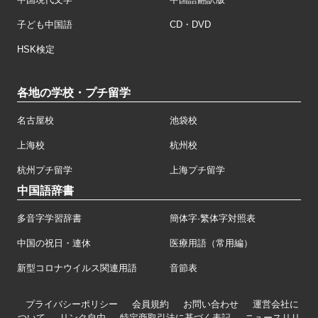
子ども中国語
CD・DVD
HSK検定
各地の学校・プチ留学
名古屋校
池袋校
上海校
杭州校
杭州プチ留学
上海プチ留学
中国語辞書
多音字学習辞書
簡体字·繁体字対照表
中国の祝日・連休
医療用語（常用編）
新型コロナウイルス関連用語
音節表
プライバシーポリシー
会員規約
お問い合わせ
運営会社に
ついて
リンク自由
特定商取引法に基づく表記
ニュースリリ