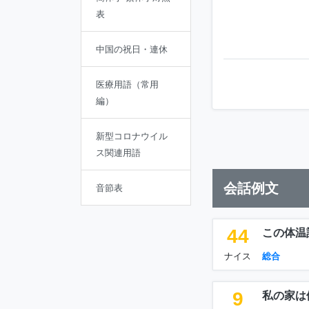
表
中国の祝日・連休
医療用語（常用
編）
新型コロナウイル
ス関連用語
会話例文
音節表
44
この体温
ナイス
総合
9
私の家は