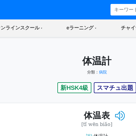
(current)
(current)
オンラインスクール
eラーニング
チャイ
体温計
分類：
病院
新HSK4級
スマチュ出題
体温表
[tǐ wēn biǎo]