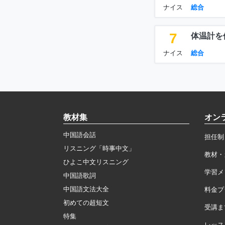
ナイス
総合
7
体温計を
ナイス
総合
教材集
オン
中国語会話
担任制
リスニング「時事中文」
教材・
ひよこ中文リスニング
学習メ
中国語歌詞
中国語文法大全
料金プ
初めての超短文
受講ま
特集
レッス