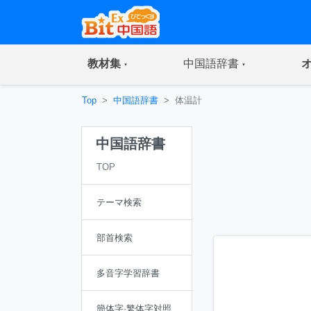
(current)
(current)
教材集
中国語辞書
Top
中国語辞書
体温計
中国語辞書
TOP
テーマ検索
部首検索
多音字学習辞書
簡体字·繁体字対照