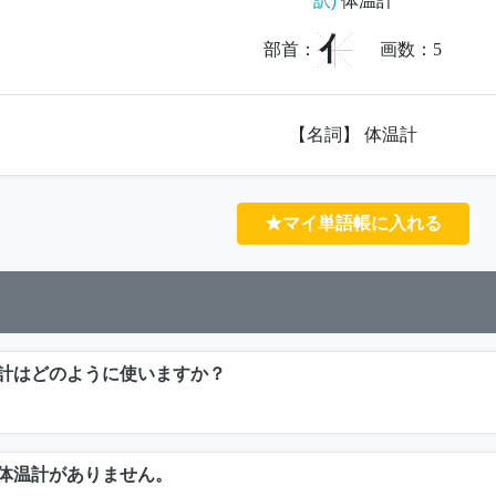
訳)
体温計
亻
部首：
画数：
5
【名詞】 体温計
★マイ単語帳に入れる
計はどのように使いますか？
体温計がありません。