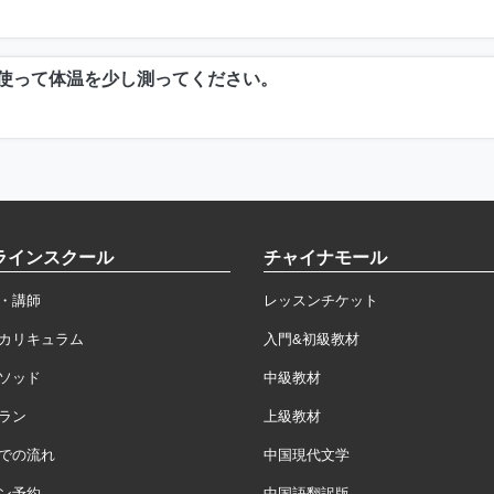
使って体温を少し測ってください。
ラインスクール
チャイナモール
・講師
レッスンチケット
カリキュラム
入門&初級教材
ソッド
中級教材
ラン
上級教材
での流れ
中国現代文学
ン予約
中国語翻訳版