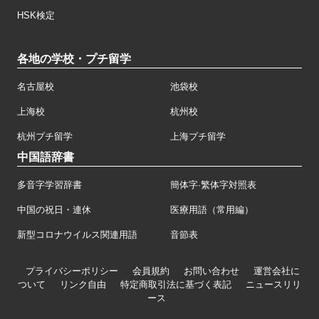
HSK検定
各地の学校・プチ留学
名古屋校
池袋校
上海校
杭州校
杭州プチ留学
上海プチ留学
中国語辞書
多音字学習辞書
簡体字·繁体字対照表
中国の祝日・連休
医療用語（常用編）
新型コロナウイルス関連用語
音節表
プライバシーポリシー
会員規約
お問い合わせ
運営会社に
ついて
リンク自由
特定商取引法に基づく表記
ニュースリリ
ース