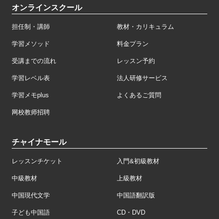
オンラインスクール
担任制・講師
教材・カリキュラム
学習メソッド
料金プラン
受講までの流れ
レッスン予約
学習レベル表
法人研修サービス
学習メモplus
よくあるご質問
网校教师招聘
チャイナモール
レッスンチケット
入門&初級教材
中級教材
上級教材
中国現代文学
中国語翻訳版
子ども中国語
CD・DVD