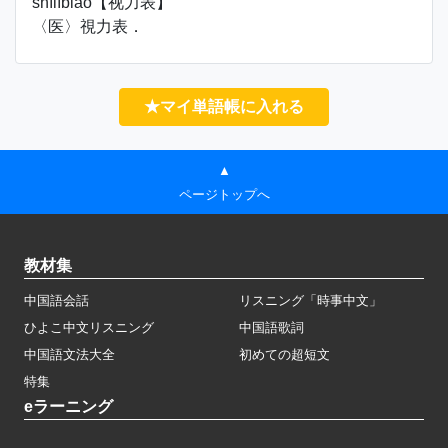
shìlìbiǎo【视力表】
〈医〉視力表．
★マイ単語帳に入れる
▲
ページトップへ
教材集
中国語会話
リスニング「時事中文」
ひよこ中文リスニング
中国語歌詞
中国語文法大全
初めての超短文
特集
eラーニング