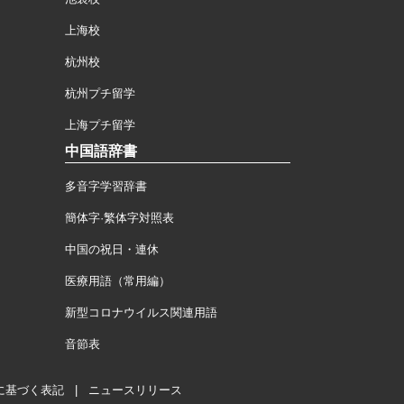
上海校
杭州校
杭州プチ留学
上海プチ留学
中国語辞書
多音字学習辞書
簡体字·繁体字対照表
中国の祝日・連休
医療用語（常用編）
新型コロナウイルス関連用語
音節表
に基づく表記
|
ニュースリリース