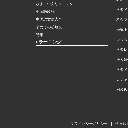
ひよこ中文リスニング
学習メ
中国語歌詞
中国語文法大全
料金プ
初めての超短文
受講ま
特集
レッス
eラーニング
学習レ
法人研
学習メモ
よくあ
网校教
プライバシーポリシー
|
会員規