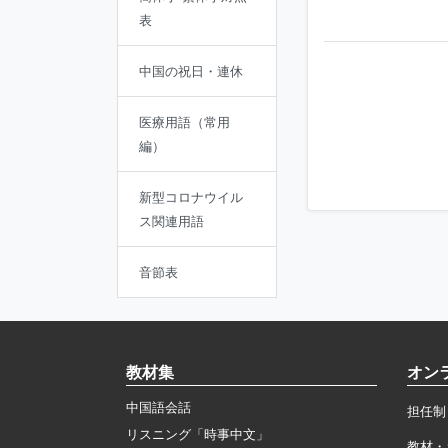
表
中国の祝日・連休
医療用語（常用
編）
新型コロナウイル
ス関連用語
音節表
教材集
オン
中国語会話
担任制
リスニング「時事中文」
教材・