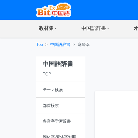
(current)
(current)
教材集
中国語辞書
Top
中国語辞書
麻酔薬
中国語辞書
TOP
テーマ検索
部首検索
多音字学習辞書
簡体字·繁体字対照