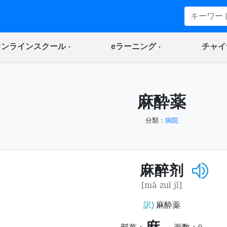
(current)
(current)
オンラインスクール
eラーニング
チャイ
麻酔薬
分類：
病院
麻醉剂
[má zuì jì]
訳)
麻酔薬