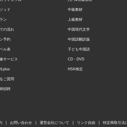
ソッド
中級教材
ラン
上級教材
での流れ
中国現代文学
ン予約
中国語翻訳版
ベル表
子ども中国語
修サービス
CD・DVD
plus
HSK検定
るご質問
师招聘
約
|
お問い合わせ
|
運営会社について
|
リンク自由
|
特定商取引法