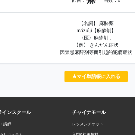
麻
部首：
画数：
0
【名詞】 麻酔薬
mázuìjì【麻醉剂】
〈医〉麻酔剤．
【例】 きんだん症状
因禁忌麻醉剂等而引起的犯瘾症状
★マイ単語帳に入れる
ラインスクール
チャイナモール
・講師
レッスンチケット
カリキュラム
入門&初級教材