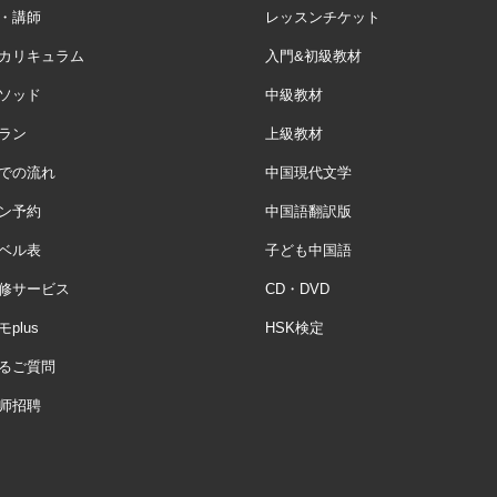
・講師
レッスンチケット
カリキュラム
入門&初級教材
ソッド
中級教材
ラン
上級教材
での流れ
中国現代文学
ン予約
中国語翻訳版
ベル表
子ども中国語
修サービス
CD・DVD
plus
HSK検定
るご質問
师招聘