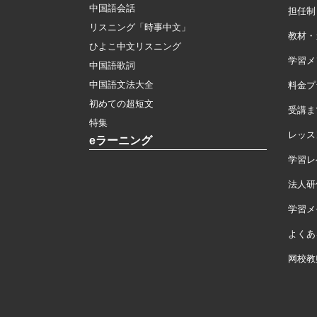
中国語会話
担任制
リスニング「時事中文」
教材・
ひよこ中文リスニング
学習メ
中国語歌詞
中国語文法大全
料金プ
初めての超短文
受講ま
特集
レッス
eラーニング
学習レ
法人研
学習メモ
よくあ
网校教