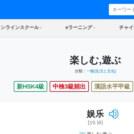
(current)
(current)
オンラインスクール
eラーニング
チャイ
楽しむ,遊ぶ
分類：
一般(生活と文化)
新HSK4級
中検3級頻出
漢語水平甲級
娱乐
[yú lè]