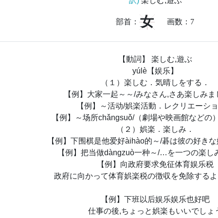
訳)
楽しむ,遊ぶ
女
部首：
画数：
7
【動詞】 楽しむ,遊ぶ
yúlè【娱乐】
（１）楽しむ．気晴しをする．
【例】大家一起～～/みなさん,さあ楽しみま
【例】～活动/娯楽活動．レクリエーシ
【例】～场所chǎngsuǒ/（劇場や映画館など
（２）娯楽．楽しみ．
【例】下围棋是他爱好àihào的～/碁は彼の好き
【例】把当做dàngzuò一种～/…を一つの楽
【例】向政府要求免征体育娱乐税
政府に向かって体育娯楽税の徴収を免除するよ
【例】下班以后娱乐娱乐也好吧
仕事の後,ちょっと娯楽もいいでしょ