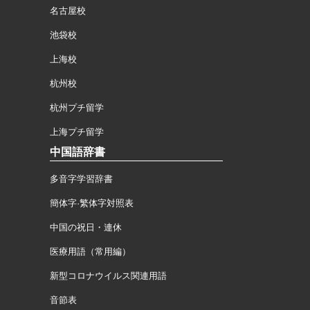
名古屋校
池袋校
上海校
杭州校
杭州プチ留学
上海プチ留学
中国語辞書
多音字学習辞書
簡体字·繁体字対照表
中国の祝日・連休
医療用語（常用編）
新型コロナウイルス関連用語
音節表