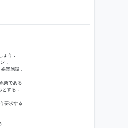
しょう．
ョン．
の）娯楽施設．
な娯楽である．
しみとする．
う要求する
う