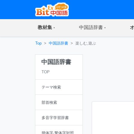
(current)
(current)
教材集
中国語辞書
Top
中国語辞書
楽しむ,遊ぶ
中国語辞書
TOP
テーマ検索
部首検索
多音字学習辞書
簡体字·繁体字対照