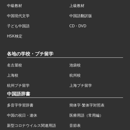
中級教材
上級教材
中国現代文学
中国語翻訳版
子ども中国語
CD・DVD
HSK検定
各地の学校・プチ留学
名古屋校
池袋校
上海校
杭州校
杭州プチ留学
上海プチ留学
中国語辞書
多音字学習辞書
簡体字·繁体字対照表
中国の祝日・連休
医療用語（常用編）
新型コロナウイルス関連用語
音節表