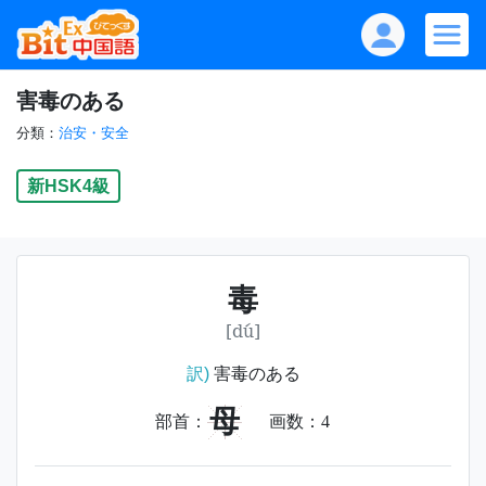
害毒のある
分類：
治安・安全
新HSK4級
毒
[dú]
訳)
害毒のある
母
部首：
画数：
4