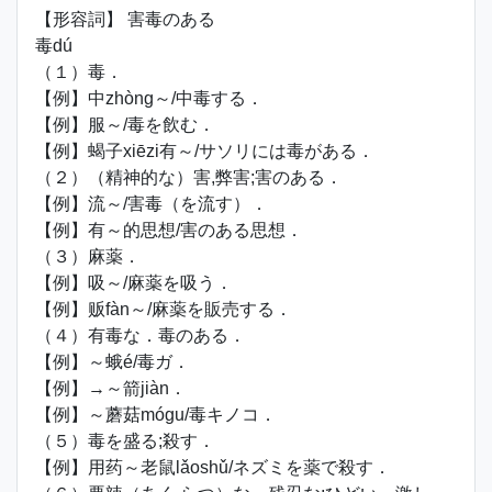
【形容詞】 害毒のある
毒dú
（１）毒．
【例】中zhòng～/中毒する．
【例】服～/毒を飲む．
【例】蝎子xiēzi有～/サソリには毒がある．
（２）（精神的な）害,弊害;害のある．
【例】流～/害毒（を流す）．
【例】有～的思想/害のある思想．
（３）麻薬．
【例】吸～/麻薬を吸う．
【例】贩fàn～/麻薬を販売する．
（４）有毒な．毒のある．
【例】～蛾é/毒ガ．
【例】→～箭jiàn．
【例】～蘑菇mógu/毒キノコ．
（５）毒を盛る;殺す．
【例】用药～老鼠lǎoshǔ/ネズミを薬で殺す．