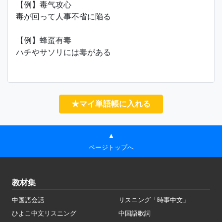
【例】毒气攻心
毒が回って人事不省に陥る
【例】蜂虿有毒
ハチやサソリには毒がある
★マイ単語帳に入れる
▲
ページトップへ
教材集
中国語会話
リスニング「時事中文」
ひよこ中文リスニング
中国語歌詞