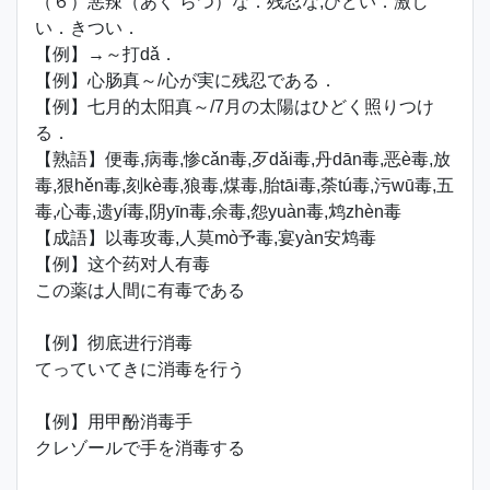
（６）悪辣（あく らつ）な．残忍な;ひどい．激し
い．きつい．
【例】→～打dǎ．
【例】心肠真～/心が実に残忍である．
【例】七月的太阳真～/7月の太陽はひどく照りつけ
る．
【熟語】便毒,病毒,惨cǎn毒,歹dǎi毒,丹dān毒,恶è毒,放
毒,狠hěn毒,刻kè毒,狼毒,煤毒,胎tāi毒,荼tú毒,污wū毒,五
毒,心毒,遗yí毒,阴yīn毒,余毒,怨yuàn毒,鸩zhèn毒
【成語】以毒攻毒,人莫mò予毒,宴yàn安鸩毒
【例】这个药对人有毒
この薬は人間に有毒である
【例】彻底进行消毒
てっていてきに消毒を行う
【例】用甲酚消毒手
クレゾールで手を消毒する