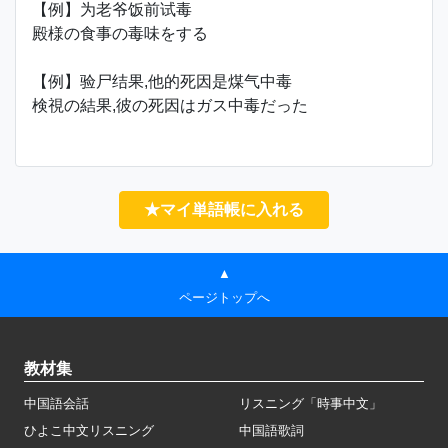
【例】为老爷饭前试毒
殿様の食事の毒味をする
【例】验尸结果,他的死因是煤气中毒
検視の結果,彼の死因はガス中毒だった
★マイ単語帳に入れる
▲
ページトップへ
教材集
中国語会話
リスニング「時事中文」
ひよこ中文リスニング
中国語歌詞