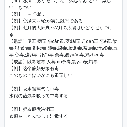
（６）悪辣（あく らつ）な．残忍な;ひどい．激し
い．きつい．
【例】→～打dǎ．
【例】心肠真～/心が実に残忍である．
【例】七月的太阳真～/7月の太陽はひどく照りつけ
る．
【熟語】便毒,病毒,惨cǎn毒,歹dǎi毒,丹dān毒,恶è毒,放
毒,狠hěn毒,刻kè毒,狼毒,煤毒,胎tāi毒,荼tú毒,污wū毒,五
毒,心毒,遗yí毒,阴yīn毒,余毒,怨yuàn毒,鸩zhèn毒
【成語】以毒攻毒,人莫mò予毒,宴yàn安鸩毒
【例】这个蘑菇好象有毒
このきのこはいかにも毒毒しい
【例】吸水银蒸气而中毒
水銀の蒸気を吸って中毒する
【例】把衣服煮沸消毒
衣類をしゃふつして消毒する