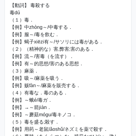
【動詞】 毒殺する
毒dú
（１）毒．
【例】中zhòng～/中毒する．
【例】服～/毒を飲む．
【例】蝎子xiēzi有～/サソリには毒がある．
（２）（精神的な）害,弊害;害のある．
【例】流～/害毒（を流す）．
【例】有～的思想/害のある思想．
（３）麻薬．
【例】吸～/麻薬を吸う．
【例】贩fàn～/麻薬を販売する．
（４）有毒な．毒のある．
【例】～蛾é/毒ガ．
【例】→～箭jiàn．
【例】～蘑菇mógu/毒キノコ．
（５）毒を盛る;殺す．
【例】用药～老鼠lǎoshǔ/ネズミを薬で殺す．