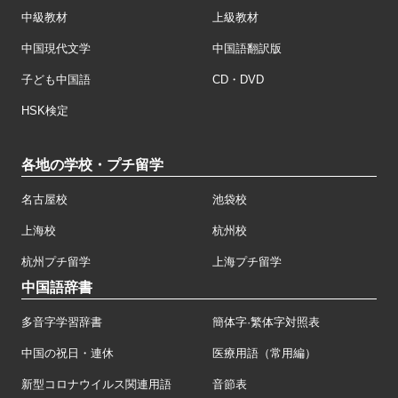
中級教材
上級教材
中国現代文学
中国語翻訳版
子ども中国語
CD・DVD
HSK検定
各地の学校・プチ留学
名古屋校
池袋校
上海校
杭州校
杭州プチ留学
上海プチ留学
中国語辞書
多音字学習辞書
簡体字·繁体字対照表
中国の祝日・連休
医療用語（常用編）
新型コロナウイルス関連用語
音節表