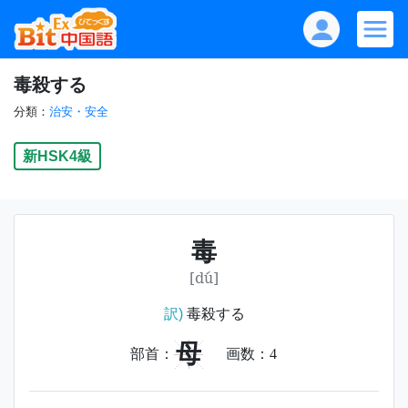
毒殺する
分類：
治安・安全
新HSK4級
毒
[dú]
訳)
毒殺する
母
部首：
画数：
4