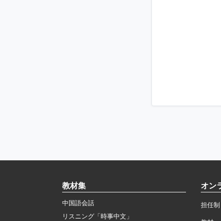
教材集
オン
中国語会話
担任制
リスニング「時事中文」