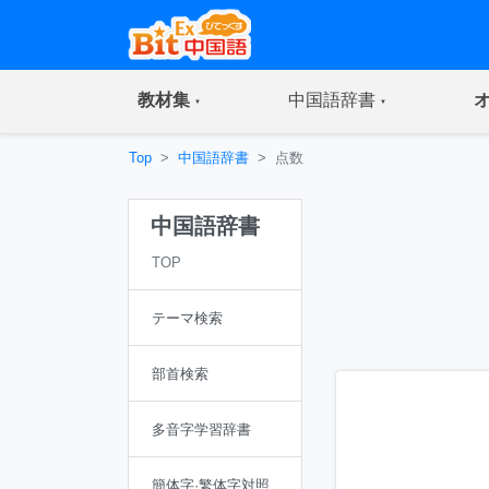
(current)
(current)
教材集
中国語辞書
Top
中国語辞書
点数
中国語辞書
TOP
テーマ検索
部首検索
多音字学習辞書
簡体字·繁体字対照