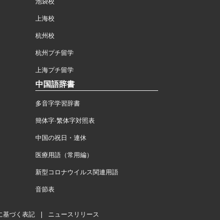
池袋校
上海校
杭州校
杭州プチ留学
上海プチ留学
中国語辞書
多音字学習辞書
簡体字·繁体字対照表
中国の祝日・連休
医療用語（常用編）
新型コロナウイルス関連用語
音節表
に基づく表記
|
ニュースリリース