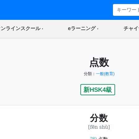
(current)
(current)
オンラインスクール
eラーニング
チャイ
点数
分類：
一般(教育)
新HSK4級
分数
[fēn shù]