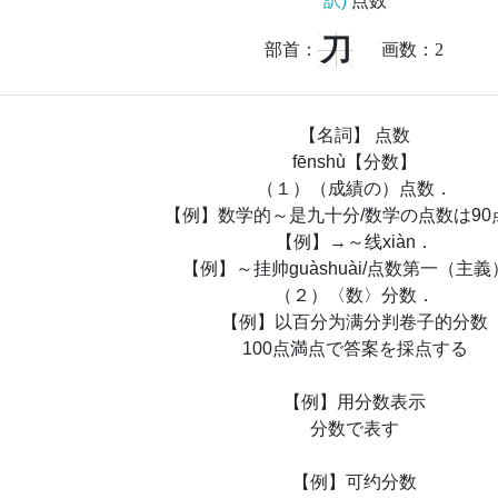
訳)
点数
刀
部首：
画数：
2
【名詞】 点数
fēnshù【分数】
（１）（成績の）点数．
【例】数学的～是九十分/数学の点数は90
【例】→～线xiàn．
【例】～挂帅guàshuài/点数第一（主
（２）〈数〉分数．
【例】以百分为满分判卷子的分数
100点満点で答案を採点する
【例】用分数表示
分数で表す
【例】可约分数