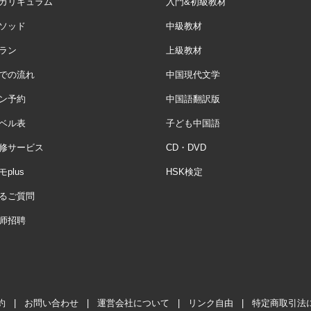
カリキュラム
入門&初級教材
ソッド
中級教材
ラン
上級教材
での流れ
中国現代文学
ン予約
中国語翻訳版
ベル表
子ども中国語
修サービス
CD・DVD
plus
HSK検定
るご質問
师招聘
約
|
お問い合わせ
|
運営会社について
|
リンク自由
|
特定商取引法