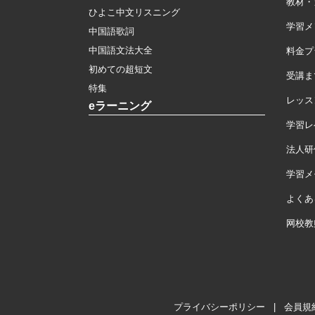
教材・
ひよこ中文リスニング
学習メ
中国語歌詞
中国語文法大全
料金プ
初めての超短文
受講ま
特集
レッス
eラーニング
学習レ
法人研
学習メモ
よくあ
网校教
プライバシーポリシー
|
会員規