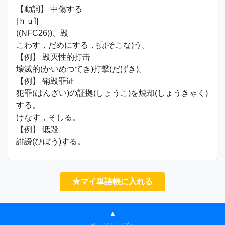
【動詞】 中傷する
[ｈｕǐ]
((NFC26))、毁
こわす，だめにする，損(そこな)う。
【例】 毁灭性的打击
壊滅的(かいめつてき)打撃(だげき)。
【例】 销毁罪证
犯罪(はんざい)の証拠(しょうこ)を焼却(しょうきゃく)
する。
けなす，そしる。
【例】 诋毁
誹謗(ひぼう)する。
★マイ単語帳に入れる
▲