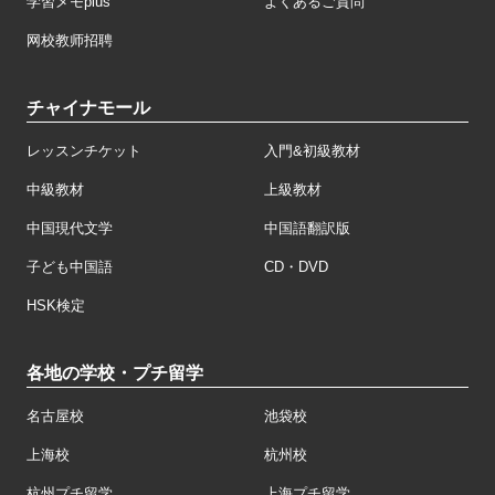
学習メモplus
よくあるご質問
网校教师招聘
チャイナモール
レッスンチケット
入門&初級教材
中級教材
上級教材
中国現代文学
中国語翻訳版
子ども中国語
CD・DVD
HSK検定
各地の学校・プチ留学
名古屋校
池袋校
上海校
杭州校
杭州プチ留学
上海プチ留学