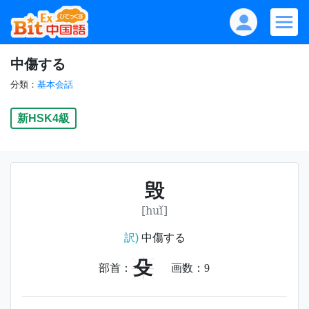
中傷する
分類：
基本会話
新HSK4級
毁
[huǐ]
訳)
中傷する
殳
部首：
画数：
9