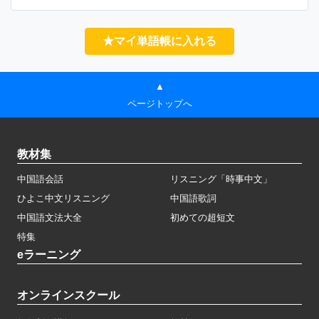
★マイ単語帳に入れる
▲
ページトップへ
教材集
中国語会話
リスニング「時事中文」
ひよこ中文リスニング
中国語歌詞
中国語文法大全
初めての超短文
特集
eラーニング
オンラインスクール