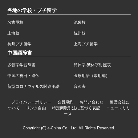
各地の学校・プチ留学
名古屋校
池袋校
上海校
杭州校
杭州プチ留学
上海プチ留学
中国語辞書
多音字学習辞書
簡体字·繁体字対照表
中国の祝日・連休
医療用語（常用編）
新型コロナウイルス関連用語
音節表
プライバシーポリシー
会員規約
お問い合わせ
運営会社に
ついて
リンク自由
特定商取引法に基づく表記
ニュースリリ
ース
Copyright (C) e-China Co., Ltd. All Rights Reserved.