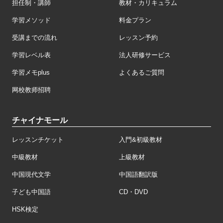
担任制・講師
教材・カリキュラム
学習メソッド
料金プラン
受講までの流れ
レッスン予約
学習レベル表
法人研修サービス
学習メモplus
よくあるご質問
网校教师招聘
チャイナモール
レッスンチケット
入門&初級教材
中級教材
上級教材
中国現代文学
中国語翻訳版
子ども中国語
CD・DVD
HSK検定