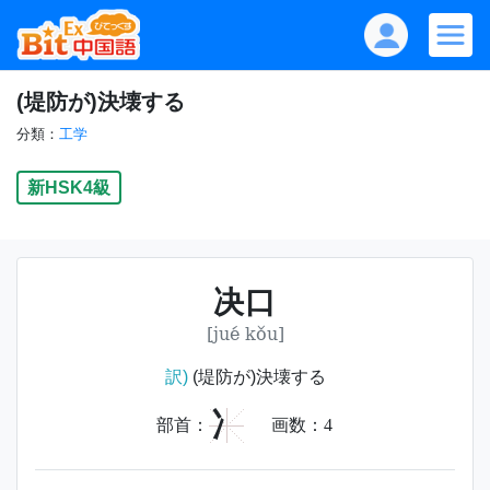
(堤防が)決壊する
分類：
工学
新HSK4級
决口
[jué kǒu]
訳)
(堤防が)決壊する
冫
部首：
画数：
4