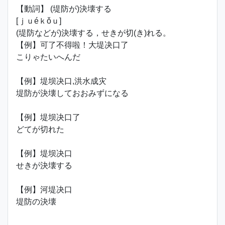
【動詞】 (堤防が)決壊する
[ｊｕéｋǒｕ]
(堤防などが)決壊する，せきが切(き)れる。
【例】可了不得啦！大堤决口了
こりゃたいへんだ
【例】堤坝决口,洪水成灾
堤防が決壊しておおみずになる
【例】堤坝决口了
どてが切れた
【例】堤坝决口
せきが決壊する
【例】河堤决口
堤防の決壊