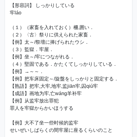
【形容詞】 しっかりしている
牢láo
（１）（家畜を入れておく）柵,囲い．
（２）〈古〉祭りに供えられた家畜．
【例】太～/祭壇に捧げられたウシ．
（３）監獄．牢屋．
【例】坐～/牢につながれる．
（４）堅固である．かたくてしっかりしている．
【例】→～～．
【例】把车床固定～/旋盤をしっかりと固定する．
【熟語】把牢,大牢,地牢,监jiān牢,囚qiú牢
【成語】画地为牢,亡wáng羊补牢
【例】从监牢放出罪犯
罪人を牢獄からかいほうする
【例】大不了坐一些时候的监牢
せいぜいしばらくの間牢屋に座るくらいのこと