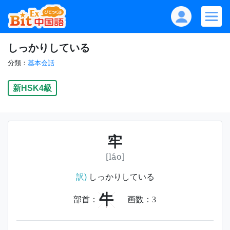
しっかりしている
分類：
基本会話
新HSK4級
牢
[láo]
訳)
しっかりしている
牛
部首：
画数：
3