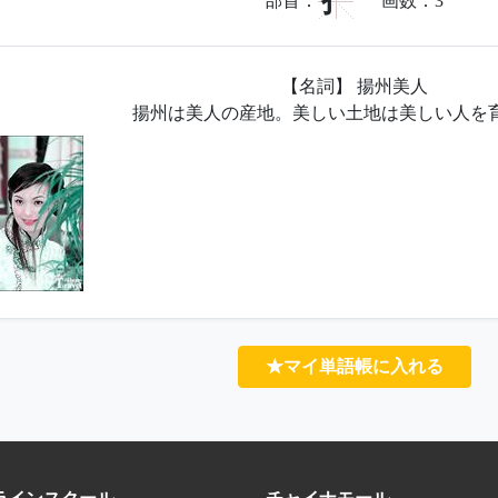
扌
部首：
画数：
3
【名詞】 揚州美人
揚州は美人の産地。美しい土地は美しい人を
★マイ単語帳に入れる