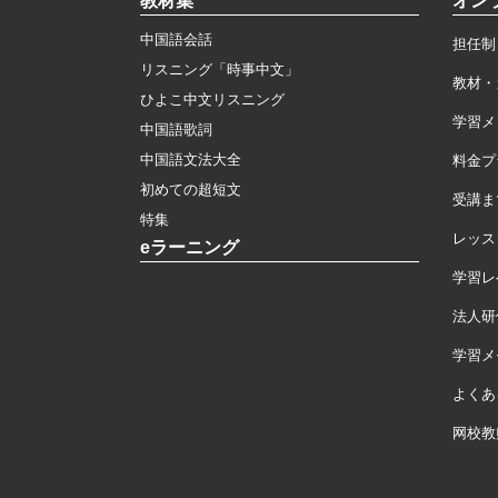
教材集
オン
中国語会話
担任制
リスニング「時事中文」
教材・
ひよこ中文リスニング
学習メ
中国語歌詞
中国語文法大全
料金プ
初めての超短文
受講ま
特集
レッス
eラーニング
学習レ
法人研
学習メモ
よくあ
网校教