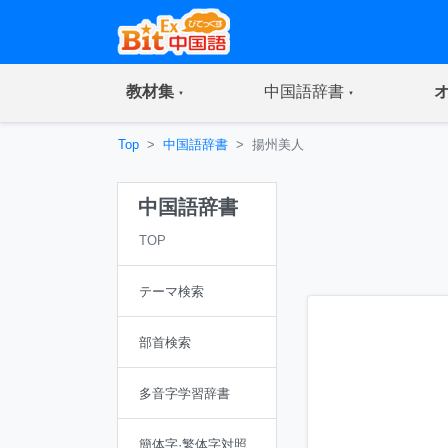
(current)
(current)
教材集
中国語辞書
Top
中国語辞書
揚州美人
中国語辞書
TOP
テーマ検索
部首検索
多音字学習辞書
簡体字·繁体字対照