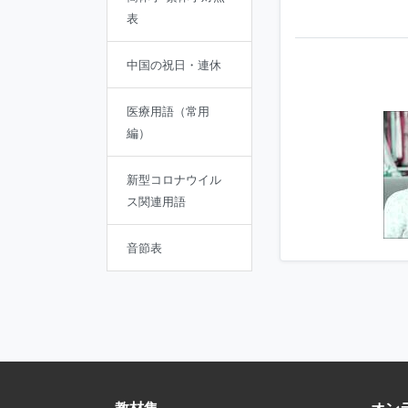
表
中国の祝日・連休
医療用語（常用
編）
新型コロナウイル
ス関連用語
音節表