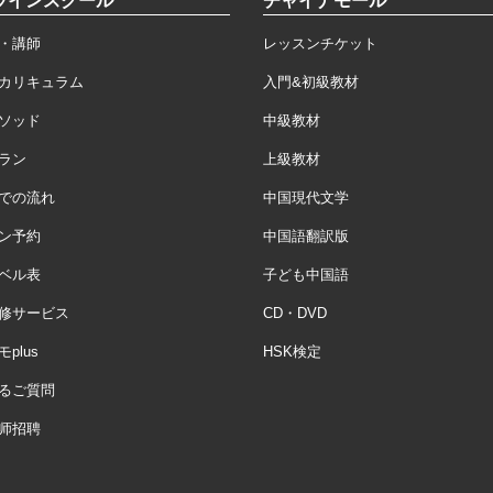
ラインスクール
チャイナモール
・講師
レッスンチケット
カリキュラム
入門&初級教材
ソッド
中級教材
ラン
上級教材
での流れ
中国現代文学
ン予約
中国語翻訳版
ベル表
子ども中国語
修サービス
CD・DVD
plus
HSK検定
るご質問
师招聘