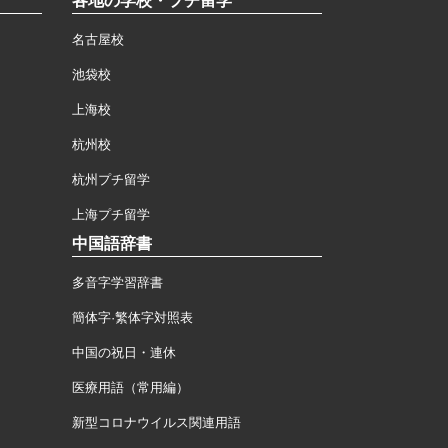
各地の学校・プチ留学
名古屋校
池袋校
上海校
杭州校
杭州プチ留学
上海プチ留学
中国語辞書
多音字学習辞書
簡体字·繁体字対照表
中国の祝日・連休
医療用語（常用編）
新型コロナウイルス関連用語