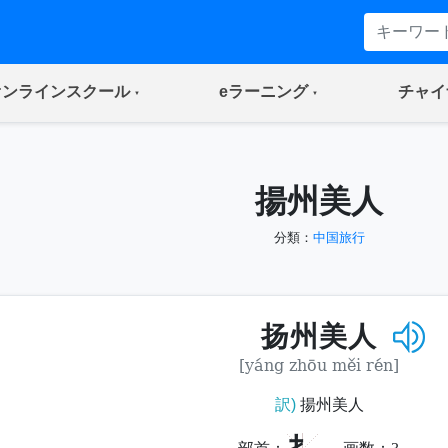
(current)
(current)
オンラインスクール
eラーニング
チャイ
揚州美人
分類：
中国旅行
扬州美人
[yáng zhōu měi rén]
訳)
揚州美人