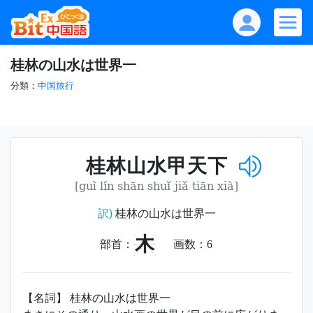
桂林の山水は世界一
分類：
中国旅行
桂林山水甲天下
[guì lín shān shuǐ jiǎ tiān xià]
訳)
桂林の山水は世界一
木
部首：
画数：
6
【名詞】 桂林の山水は世界一