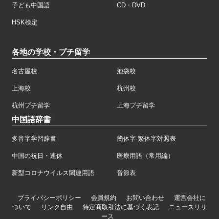
子ども中国語
CD・DVD
HSK検定
各地の学校・プチ留学
名古屋校
池袋校
上海校
杭州校
杭州プチ留学
上海プチ留学
中国語辞書
多音字学習辞書
簡体字·繁体字対照表
中国の祝日・連休
医療用語（常用編）
新型コロナウイルス関連用語
音節表
プライバシーポリシー
会員規約
お問い合わせ
運営会社に
ついて
リンク自由
特定商取引法に基づく表記
ニュースリリ
ース