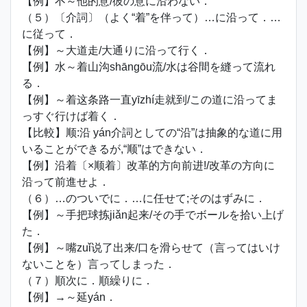
【例】不～他的意/彼の意に沿わない．
（５）〔介詞〕（よく“着”を伴って）…に沿って．…
に従って．
【例】～大道走/大通りに沿って行く．
【例】水～着山沟shāngōu流/水は谷間を縫って流れ
る．
【例】～着这条路一直yīzhí走就到/この道に沿ってま
っすぐ行けば着く．
【比較】顺:沿 yán介詞としての“沿”は抽象的な道に用
いることができるが,“顺”はできない．
【例】沿着〔×顺着〕改革的方向前进!/改革の方向に
沿って前進せよ．
（６）…のついでに．…に任せて;そのはずみに．
【例】～手把球拣jiǎn起来/その手でボールを拾い上げ
た．
【例】～嘴zuǐ说了出来/口を滑らせて（言ってはいけ
ないことを）言ってしまった．
（７）順次に．順繰りに．
【例】→～延yán．