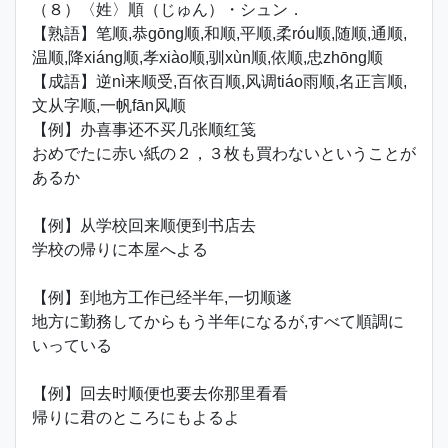
（８）〈姓〉順（じゅん）・シュン．
【熟語】笔顺,恭gōng顺,和顺,平顺,柔róu顺,随顺,通顺,
温顺,降xiáng顺,孝xiào顺,驯xùn顺,依顺,忠zhōng顺
【成語】逆nì来顺受,百依百顺,风调tiáo雨顺,名正言顺,
文从字顺,一帆fān风顺
【例】办喜事还不买几张顺红笺
おめでたに赤い紙の２，３枚も買わないということが
あるか
【例】从学校回来顺便到书店去
学校の帰りに本屋へよる
【例】到地方工作已经半年,一切顺遂
地方に勤務してからもう半年になるが,すべて順調に
いっている
【例】回去时顺便也要去你那里看看
帰りに君のところにもよるよ