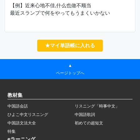
【例】近来心地不佳,什么也做不顺当
最近スランプで何をやってもうまくいかない
★マイ単語帳に入れる
▲
ページトップへ
教材集
中国語会話
リスニング「時事中文」
ひよこ中文リスニング
中国語歌詞
中国語文法大全
初めての超短文
特集
eラーニング