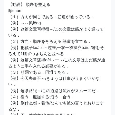
【動詞】 順序を整える
顺shùn
（１）方向が同じである．筋道が通っている．
【例】→～风fēng．
【例】这篇文章写得很～/この文章は筋がよく通って
いる．
（２）方向・順序をそろえる;筋道を立てる．
【例】把筷子kuàizi～过来,一双一双摆齐bǎiqí/箸をそ
ろえて1膳ずつきちんと並べる．
【例】这篇文章还得děi～一～/この文章はまだ筋が通
るように手を入れる必要がある．
（３）順調である．円滑である．
【例】今天办事不～/きょうは仕事がうまくいかな
い．
【例】这条路很～/この道路は流れがスムーズだ．
（４）従う．服従する;沿う．合う．
【例】别什么都～着他/なんでも彼の言うとおりにす
るな．