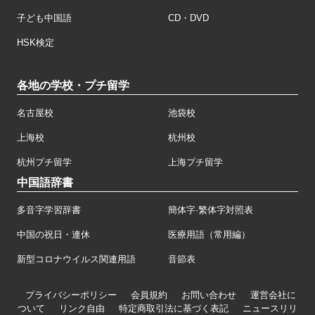
子ども中国語
CD・DVD
HSK検定
各地の学校・プチ留学
名古屋校
池袋校
上海校
杭州校
杭州プチ留学
上海プチ留学
中国語辞書
多音字学習辞書
簡体字·繁体字対照表
中国の祝日・連休
医療用語（常用編）
新型コロナウイルス関連用語
音節表
プライバシーポリシー
会員規約
お問い合わせ
運営会社に
ついて
リンク自由
特定商取引法に基づく表記
ニュースリリ