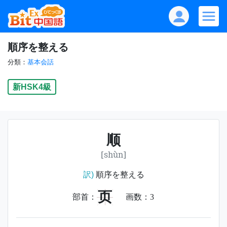
順序を整える
分類：
基本会話
新HSK4級
顺
[shùn]
訳)
順序を整える
页
部首：
画数：
3