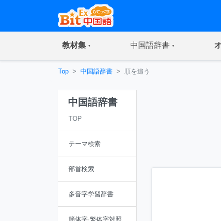
(current)
(current)
教材集
中国語辞書
Top
中国語辞書
順を追う
中国語辞書
TOP
テーマ検索
部首検索
多音字学習辞書
簡体字·繁体字対照