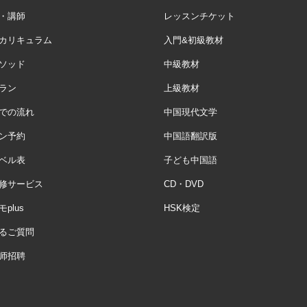
・講師
レッスンチケット
カリキュラム
入門&初級教材
ソッド
中級教材
ラン
上級教材
での流れ
中国現代文学
ン予約
中国語翻訳版
ベル表
子ども中国語
修サービス
CD・DVD
plus
HSK検定
るご質問
师招聘