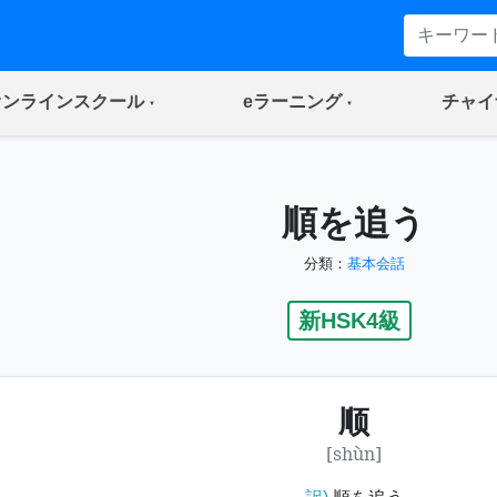
(current)
(current)
オンラインスクール
eラーニング
チャイ
順を追う
分類：
基本会話
新HSK4級
顺
[shùn]