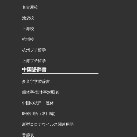
名古屋校
池袋校
上海校
杭州校
杭州プチ留学
上海プチ留学
中国語辞書
多音字学習辞書
簡体字·繁体字対照表
中国の祝日・連休
医療用語（常用編）
新型コロナウイルス関連用語
音節表