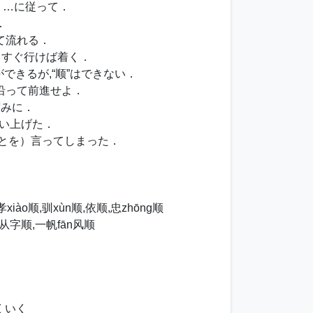
．…に従って．
．
って流れる．
まっすぐ行けば着く．
ができるが,“顺”はできない．
沿って前進せよ．
ずみに．
拾い上げた．
ことを）言ってしまった．
．
xiào顺,驯xùn顺,依顺,忠zhōng顺
从字顺,一帆fān风顺
くいく