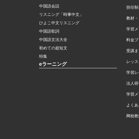
中国語会話
担任制
リスニング「時事中文」
教材・
ひよこ中文リスニング
学習メ
中国語歌詞
中国語文法大全
料金プ
初めての超短文
受講ま
特集
レッス
eラーニング
学習レ
法人研
学習メモ
よくあ
网校教