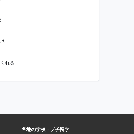
る
った
么
てくれる
各地の学校・プチ留学