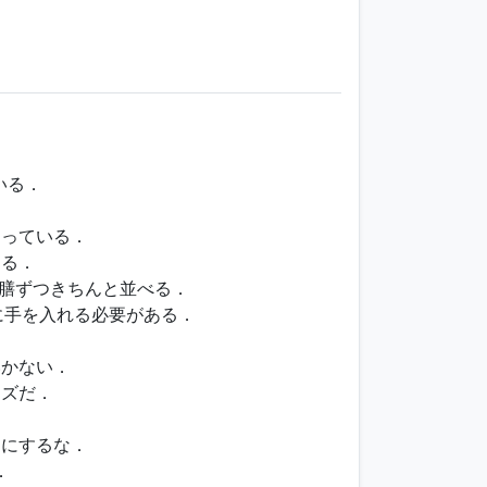
いる．
通っている．
てる．
えて1膳ずつきちんと並べる．
に手を入れる必要がある．
いかない．
ーズだ．
．
りにするな．
．