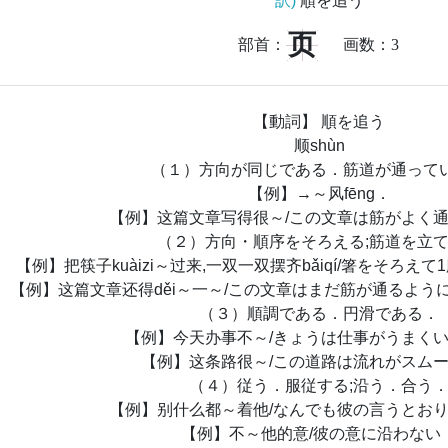
訳)
順を追う
页
部首：
画数：
3
【動詞】 順を追う
顺shùn
（１）方向が同じである．筋道が通って
【例】→～风fēng．
【例】这篇文章写得很～/この文章は筋がよく
（２）方向・順序をそろえる;筋道を立
【例】把筷子kuàizi～过来,一双一双摆齐bǎiqí/箸をそろ
【例】这篇文章还得děi～一～/この文章はまだ筋が通るよう
（３）順調である．円滑である．
【例】今天办事不～/きょうは仕事がうまく
【例】这条路很～/この道路は流れがスム
（４）従う．服従する;沿う．合う
【例】别什么都～着他/なんでも彼の言うとお
【例】不～他的意/彼の意に沿わない