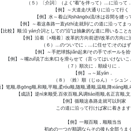
（５）〔介詞〕（よく“着”を伴って）…に沿って
【例】～大道走/大通りに沿って行く
【例】水～着山沟shāngōu流/水は谷間を縫
【例】～着这条路一直yīzhí走就到/この道に沿って
【比較】顺:沿 yán介詞としての“沿”は抽象的な道に用いること
【例】沿着〔×顺着〕改革的方向前进!/改革の方向に
（６）…のついでに．…に任せて;そのは
【例】～手把球拣jiǎn起来/その手でボールを
【例】～嘴zuǐ说了出来/口を滑らせて（言ってはいけない
（７）順次に．順繰りに．
【例】→～延yán．
（８）〈姓〉順（じゅん）・シュン
笔顺,恭gōng顺,和顺,平顺,柔róu顺,随顺,通顺,温顺,降xiáng顺,孝
【成語】逆nì来顺受,百依百顺,风调tiáo雨顺,名正言顺,文
【例】循顺这条路走就可以到家
この道に沿って行けば家に着きます
【例】一顺百顺，顺顺当当
初めの一つが順調ならその後も全部うま