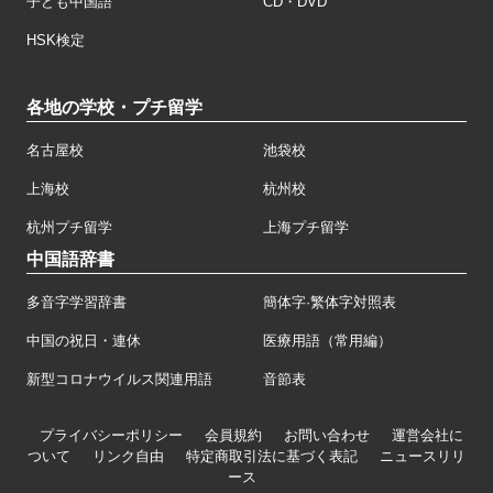
子ども中国語
CD・DVD
HSK検定
各地の学校・プチ留学
名古屋校
池袋校
上海校
杭州校
杭州プチ留学
上海プチ留学
中国語辞書
多音字学習辞書
簡体字·繁体字対照表
中国の祝日・連休
医療用語（常用編）
新型コロナウイルス関連用語
音節表
プライバシーポリシー
会員規約
お問い合わせ
運営会社に
ついて
リンク自由
特定商取引法に基づく表記
ニュースリリ
ース