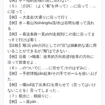
【例】不～他的意/彼の意に沿わない．
（５）〔介詞〕（よく“着”を伴って）…に沿って．…
に従って．
【例】～大道走/大通りに沿って行く．
【例】水～着山沟shāngōu流/水は谷間を縫って流れ
る．
【例】～着这条路一直yīzhí走就到/この道に沿ってま
っすぐ行けば着く．
【比較】顺:沿 yán介詞としての“沿”は抽象的な道に用
いることができるが,“顺”はできない．
【例】沿着〔×顺着〕改革的方向前进!/改革の方向に
沿って前進せよ．
（６）…のついでに．…に任せて;そのはずみに．
【例】～手把球拣jiǎn起来/その手でボールを拾い上げ
た．
【例】～嘴zuǐ说了出来/口を滑らせて（言ってはいけ
ないことを）言ってしまった．
（７）順次に．順繰りに．
【例】→～延yán．