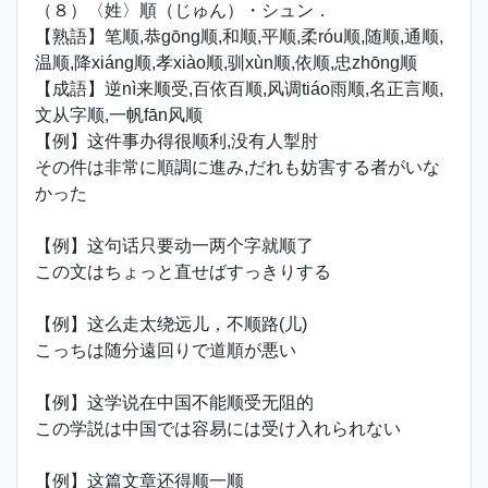
（８）〈姓〉順（じゅん）・シュン．
【熟語】笔顺,恭gōng顺,和顺,平顺,柔róu顺,随顺,通顺,
温顺,降xiáng顺,孝xiào顺,驯xùn顺,依顺,忠zhōng顺
【成語】逆nì来顺受,百依百顺,风调tiáo雨顺,名正言顺,
文从字顺,一帆fān风顺
【例】这件事办得很顺利,没有人掣肘
その件は非常に順調に進み,だれも妨害する者がいな
かった
【例】这句话只要动一两个字就顺了
この文はちょっと直せばすっきりする
【例】这么走太绕远儿，不顺路(儿)
こっちは随分遠回りで道順が悪い
【例】这学说在中国不能顺受无阻的
この学説は中国では容易には受け入れられない
【例】这篇文章还得顺一顺