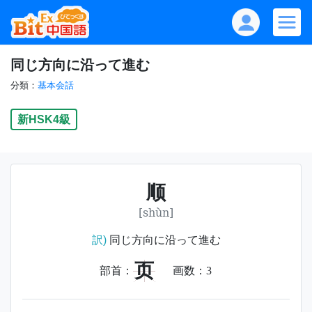
同じ方向に沿って進む
分類：
基本会話
新HSK4級
顺
[shùn]
訳)
同じ方向に沿って進む
页
部首：
画数：
3