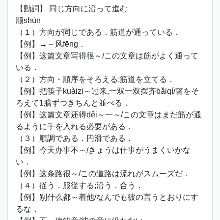
【動詞】 同じ方向に沿って進む
顺shùn
（１）方向が同じである．筋道が通っている．
【例】→～风fēng．
【例】这篇文章写得很～/この文章は筋がよく通って
いる．
（２）方向・順序をそろえる;筋道を立てる．
【例】把筷子kuàizi～过来,一双一双摆齐bǎiqí/箸をそ
ろえて1膳ずつきちんと並べる．
【例】这篇文章还得děi～一～/この文章はまだ筋が通
るように手を入れる必要がある．
（３）順調である．円滑である．
【例】今天办事不～/きょうは仕事がうまくいかな
い．
【例】这条路很～/この道路は流れがスムーズだ．
（４）従う．服従する;沿う．合う．
【例】别什么都～着他/なんでも彼の言うとおりにす
るな．