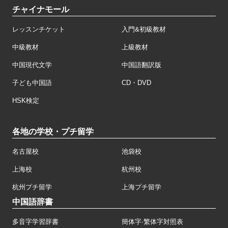
チャイナモール
レッスンチケット
入門&初級教材
中級教材
上級教材
中国現代文学
中国語翻訳版
子ども中国語
CD・DVD
HSK検定
各地の学校・プチ留学
名古屋校
池袋校
上海校
杭州校
杭州プチ留学
上海プチ留学
中国語辞書
多音字学習辞書
簡体字·繁体字対照表