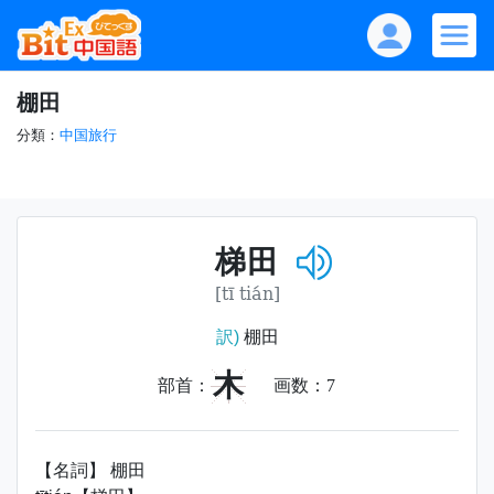
棚田
分類：
中国旅行
梯田
[tī tián]
訳)
棚田
木
部首：
画数：
7
【名詞】 棚田