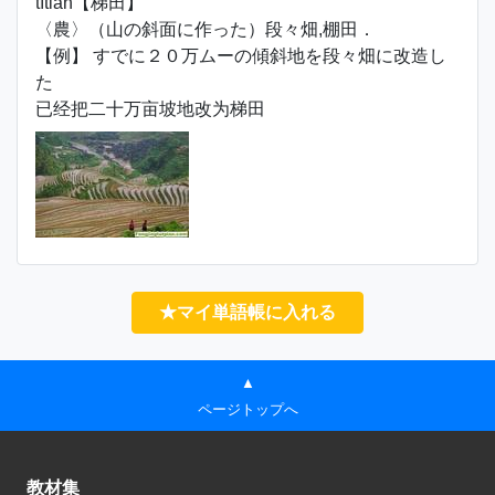
tītián【梯田】
〈農〉（山の斜面に作った）段々畑,棚田．
【例】 すでに２０万ムーの傾斜地を段々畑に改造し
た
已经把二十万亩坡地改为梯田
★マイ単語帳に入れる
▲
ページトップへ
教材集