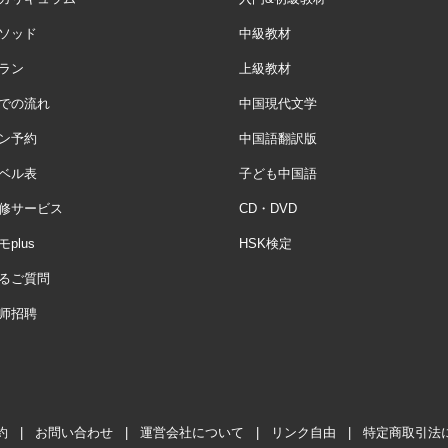
ソッド
中級教材
ラン
上級教材
での流れ
中国現代文学
ン予約
中国語翻訳版
ベル表
子ども中国語
修サービス
CD・DVD
plus
HSK検定
るご質問
师招聘
約
|
お問い合わせ
|
運営会社について
|
リンク自由
|
特定商取引法