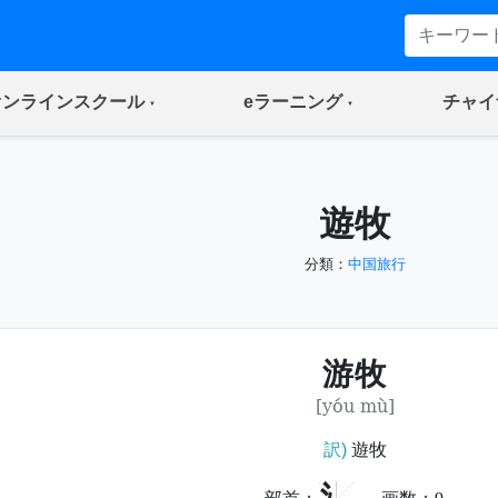
(current)
(current)
オンラインスクール
eラーニング
チャイ
遊牧
分類：
中国旅行
游牧
[yóu mù]
訳)
遊牧