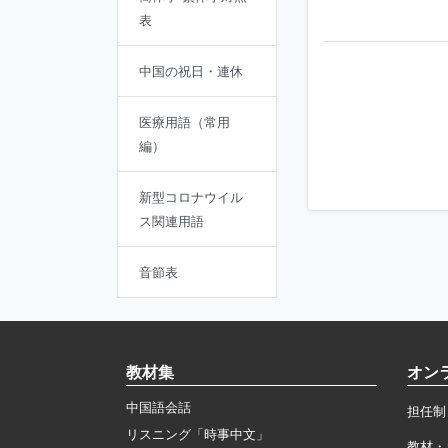
表
中国の祝日・連休
医療用語（常用
編）
新型コロナウイル
ス関連用語
音節表
教材集
オン
中国語会話
担任制
リスニング「時事中文」
教材・