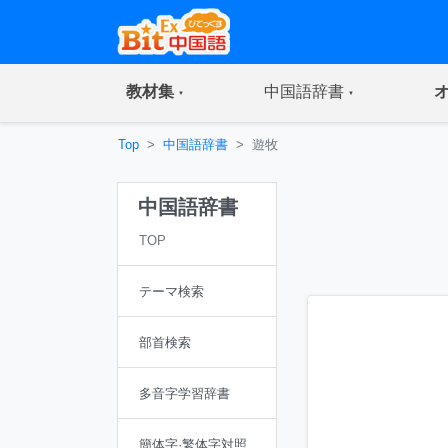
(current)
(current)
教材集
中国語辞書
Top
中国語辞書
遊牧
中国語辞書
TOP
テーマ検索
部首検索
多音字学習辞書
簡体字·繁体字対照