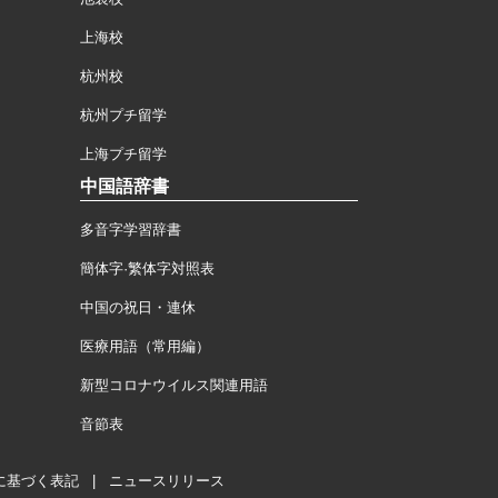
上海校
杭州校
杭州プチ留学
上海プチ留学
中国語辞書
多音字学習辞書
簡体字·繁体字対照表
中国の祝日・連休
医療用語（常用編）
新型コロナウイルス関連用語
音節表
に基づく表記
|
ニュースリリース