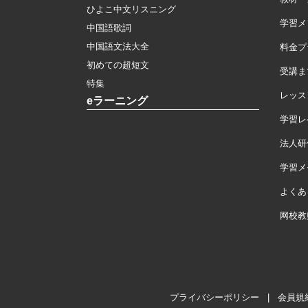
ひよこ中文リスニング
学習メ
中国語歌詞
中国語文法大全
料金プ
初めての超短文
受講ま
特集
レッス
eラーニング
学習レ
法人研
学習メモ
よくあ
网校教
プライバシーポリシー
|
会員規