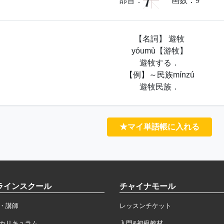
氵
部首：
画数：
9
【名詞】 遊牧
yóumù【游牧】
遊牧する．
【例】～民族mínzú
遊牧民族．
★マイ単語帳に入れる
ラインスクール
チャイナモール
・講師
レッスンチケット
カリキュラム
入門&初級教材